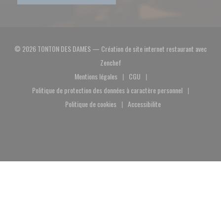
© 2026 TONTON DES DAMES — Création de site internet restaurant avec
((ouvre une nouvelle fenêtre))
Zenchef
Mentions légales
CGU
((ouvre une nouvelle fenêtre))
((ouvre une nouvelle fenêtre))
Politique de protection des données à caractère personnel
((ouvre une nouvelle fenêtre))
Politique de cookies
Accessibilite
((ouvre une nouvelle fenêtre))
((ouvre une nouvelle fenêtre))