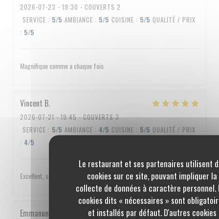
2026-07-23
- 19:30 - COUVERTS 2
SERVICE
:
5
/5
AMBIANCE
:
5
/5
CUISINE
:
5
/5
QUALITÉ / PRIX
:
5
/5
Magnifique comme a chaque fois
Vincent
B
2026-07-21
- 19:45 - COUVERTS 3
SERVICE
:
5
/5
AMBIANCE
:
4
/5
CUISINE
:
5
/5
QUALITÉ / PRIX
:
4
/5
Le restaurant et ses partenaires utilisent 
cookies sur ce site, pouvant impliquer la
Excellent, service impeccable, un peu cher quand même
collecte de données à caractère personnel. 
cookies dits « nécessaires » sont obligatoi
et installés par défaut. D'autres cookies
Emmanuel
C