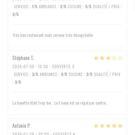
SERVICE
:
1
/5
AMBIANCE
:
2
/5
CUISINE
:
5
/5
QUALITÉ / PRIX
:
3
/5
Très bon restaurant mais serveur très désagréable
Stéphane
T
2026-07-30
- 12:30 - COUVERTS 3
SERVICE
:
3
/5
AMBIANCE
:
4
/5
CUISINE
:
3
/5
QUALITÉ / PRIX
:
3
/5
La bavette était trop dur . Le t bone est un régal par contre .
Antonin
P
2026-07-28
- 20:00 - COUVERTS 4