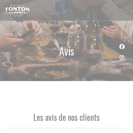
Personnalisation de vos choix en matière de cookies
Avis
Face
Inst
Les avis de nos clients