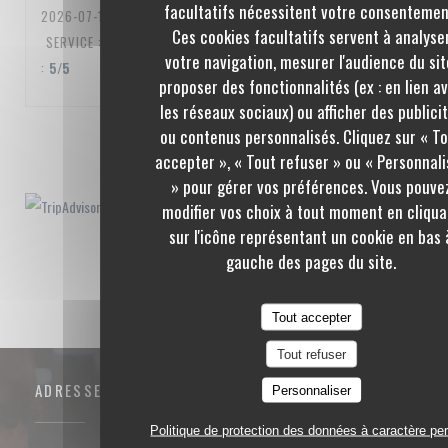
facultatifs nécessitent votre consentemen
2026-07-10
- 20:00 - COUVERTS 3
Ces cookies facultatifs servent à analyse
SERVICE
:
5
/5
AMBIANCE
:
5
/5
CUISINE
:
5
/5
QUALITÉ / PRIX
votre navigation, mesurer l'audience du sit
:
5
/5
proposer des fonctionnalités (ex : en lien a
les réseaux sociaux) ou afficher des publici
ou contenus personnalisés. Cliquez sur « T
1
2
3
accepter », « Tout refuser » ou « Personnali
» pour gérer vos préférences. Vous pouve
modifier vos choix à tout moment en cliqua
sur l'icône représentant un cookie en bas 
gauche des pages du site.
Tout accepter
Tout refuser
ADRESSE
Personnaliser
Politique de protection des données à caractère pe