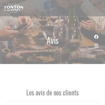
Personnalisation de vos choix en matière de cookies
Avis
Face
Inst
Les avis de nos clients