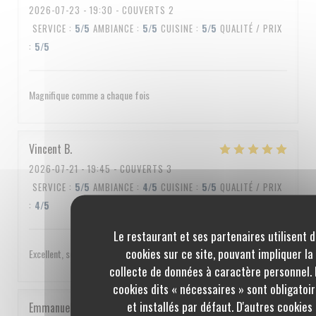
2026-07-23
- 19:30 - COUVERTS 2
SERVICE
:
5
/5
AMBIANCE
:
5
/5
CUISINE
:
5
/5
QUALITÉ / PRIX
:
5
/5
Magnifique comme a chaque fois
Vincent
B
2026-07-21
- 19:45 - COUVERTS 3
SERVICE
:
5
/5
AMBIANCE
:
4
/5
CUISINE
:
5
/5
QUALITÉ / PRIX
:
4
/5
Le restaurant et ses partenaires utilisent 
cookies sur ce site, pouvant impliquer la
Excellent, service impeccable, un peu cher quand même
collecte de données à caractère personnel. 
cookies dits « nécessaires » sont obligatoi
et installés par défaut. D'autres cookies
Emmanuel
C