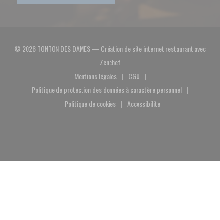
© 2026 TONTON DES DAMES — Création de site internet restaurant avec
((ouvre une nouvelle fenêtre))
Zenchef
Mentions légales
CGU
((ouvre une nouvelle fenêtre))
((ouvre une nouvelle fenêtre))
Politique de protection des données à caractère personnel
((ouvre une nouvelle fenêtre))
Politique de cookies
Accessibilite
((ouvre une nouvelle fenêtre))
((ouvre une nouvelle fenêtre))