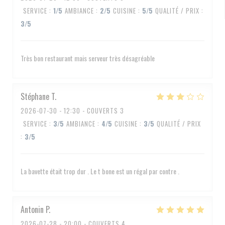
SERVICE
:
1
/5
AMBIANCE
:
2
/5
CUISINE
:
5
/5
QUALITÉ / PRIX
:
3
/5
Très bon restaurant mais serveur très désagréable
Stéphane
T
2026-07-30
- 12:30 - COUVERTS 3
SERVICE
:
3
/5
AMBIANCE
:
4
/5
CUISINE
:
3
/5
QUALITÉ / PRIX
:
3
/5
La bavette était trop dur . Le t bone est un régal par contre .
Antonin
P
2026-07-28
- 20:00 - COUVERTS 4