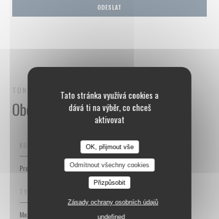
TONTON DES DAMES
MEAT BAR
PARIS
Tato stránka využívá cookies a
Obecné informace
dává ti na výběr, co chceš
aktivovat
KUCHYNĚ
OK, přijmout vše
Odmítnout všechny cookies
Produits de saison, , fresh product
Přizpůsobit
TYP PODNIKU
Zásady ochrany osobních údajů
Meat bar
undefined