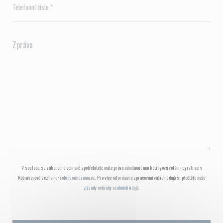
V souladu se zákonem o ochraně spotřebitele máte právo odmítnout marketingová volání registrací v
Robinsonově seznamu:
robinsonseznam.cz
. Pro více informací o zpracování vašich údajů si přečtěte naše
zásady ochrany osobních údajů
.