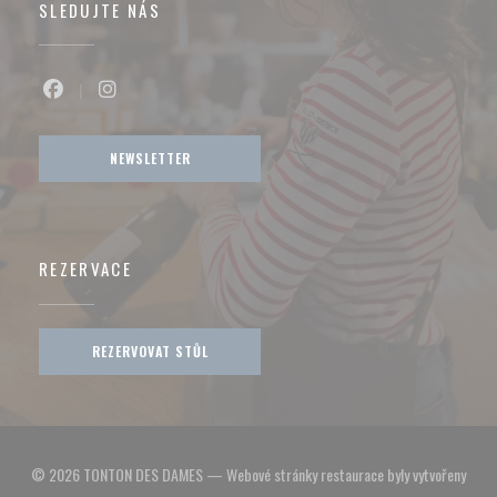
SLEDUJTE NÁS
Facebook ((otevře se v novém okně))
Instagram ((otevře se v novém okně))
NEWSLETTER
REZERVACE
REZERVOVAT STŮL
© 2026 TONTON DES DAMES — Webové stránky restaurace byly vytvořeny