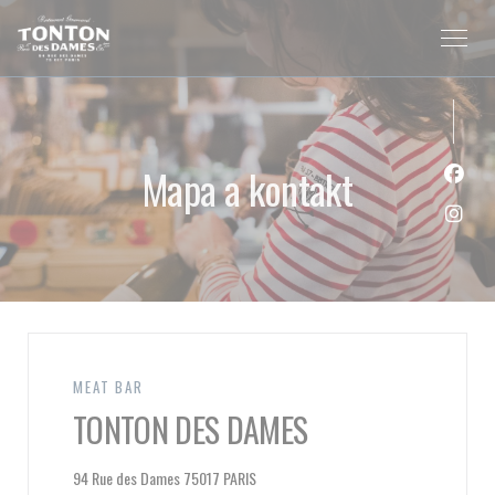
Panel pro správu cookies
Mapa a kontakt
Face
Inst
MEAT BAR
TONTON DES DAMES
((otevře se v novém okně))
94 Rue des Dames 75017 PARIS