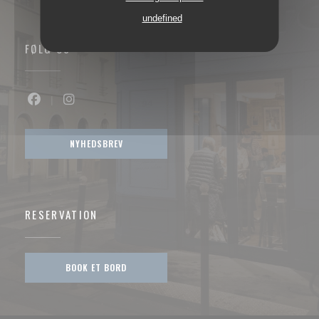
undefined
FØLG OS
Facebook ((åbner i et nyt vindue))
Instagram ((åbner i et nyt vindue))
NYHEDSBREV
RESERVATION
BOOK ET BORD