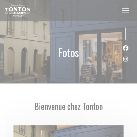
CCookie-styringspanel
Fotos
Faceb
Insta
Bienvenue chez Tonton