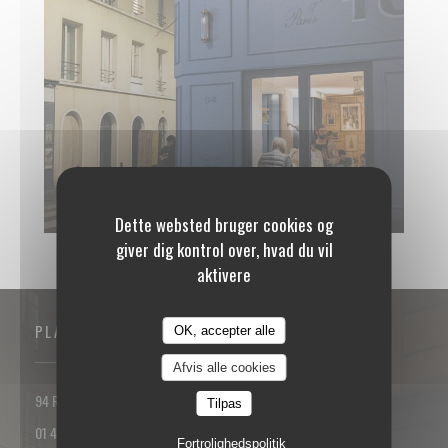
TONTON DES DAMES.JPG
Dette websted bruger cookies og
giver dig kontrol over, hvad du vil
aktivere
PLACERING
OK, accepter alle
Afvis alle cookies
((åbner i et nyt vindue))
94 Rue des Dames 75017 PARIS
Tilpas
01 42 93 25 18
Fortrolighedspolitik