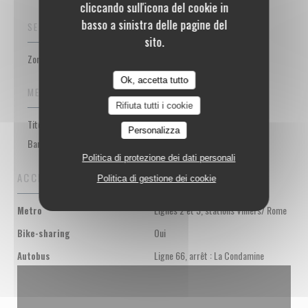
cliccando sull'icona del cookie in
basso a sinistra delle pagine del
SERVIZI
sito.
Zona bar relax, Pranzi di gruppo, Privatizzazione, Connessione wifi
Ok, accetta tutto
METODO DI PAGAMENTO
Rifiuta tutti i cookie
Titoli Restaurant, Contanti, Visa, Assegni, American Express,
Personalizza
Bancomat
Politica di protezione dei dati personali
ACCESSO
Politica di gestione dei cookie
Lignes 2 et 3, stations Villiers/ Rome
Metro
Oui
Bike-sharing
Ligne 66, arrêt : La Condamine
Autobus