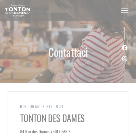
Personalizzazione delle tue scelte sui cookie
Contattaci
Face
Inst
RISTORANTE BISTROT
TONTON DES DAMES
((apre una nuova finestra))
94 Rue des Dames 75017 PARIS