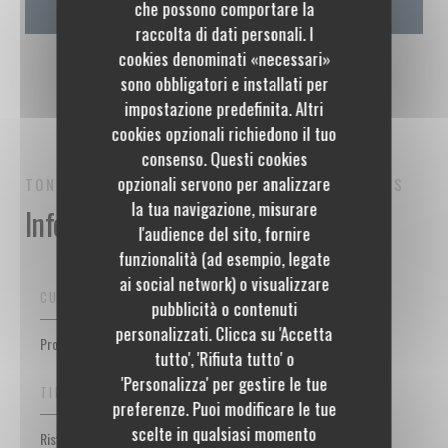
che possono comportare la
raccolta di dati personali. I
cookies denominati «necessari»
sono obbligatori e installati per
impostazione predefinita. Altri
cookies opzionali richiedono il tuo
consenso. Questi cookies
opzionali servono per analizzare
TONTON DES DAMES
RISTORANTE BISTROT
PARIS
la tua navigazione, misurare
Informazioni pratiche
l'audience del sito, fornire
funzionalità (ad esempio, legate
ai social network) o visualizzare
CUCINA
pubblicità o contenuti
personalizzati. Clicca su 'Accetta
Prodotti di stagione, Fatto in casa, Fresco, Tradizionale francese
tutto', 'Rifiuta tutto' o
'Personalizza' per gestire le tue
TIPOLOGIA
preferenze. Puoi modificare le tue
scelte in qualsiasi momento
Ristorante Bistrot, Ristorante di carne