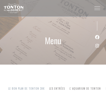
Personalizzazione delle tue scelte sui cookie
Menu
Face
Inst
LE BON PLAN DE TONTON 38€
LES ENTRÉES
L' AQUARIUM DE TONTON