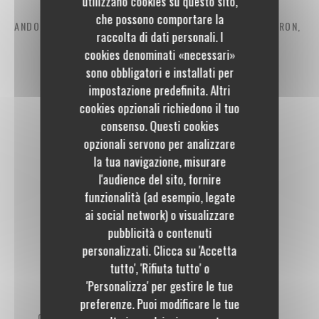
utilizzano cookies su questo sito,
che possono comportare la
ANDOUILLETTE AAAAA OU SAUCISSE AU COUTEAU D’AVEYRON,
raccolta di dati personali. I
aligot et sauce moutarde à l’ancienne
cookies denominati «necessari»
21,00 EUR
sono obbligatori e installati per
impostazione predefinita. Altri
cookies opzionali richiedono il tuo
RIS DE VEAU FRANÇAIS CROUSTILLANT,
consenso. Questi cookies
opzionali servono per analizzare
purée grand-mère et sauce morilles
la tua navigazione, misurare
34,00 EUR
l'audience del sito, fornire
funzionalità (ad esempio, legate
ai social network) o visualizzare
pubblicità o contenuti
personalizzati. Clicca su 'Accetta
A PARTAGER
tutto', 'Rifiuta tutto' o
'Personalizza' per gestire le tue
preferenze. Puoi modificare le tue
CÔTE DE BŒUF CHAROLAIS (FR) MATURÉE 45 JOURS