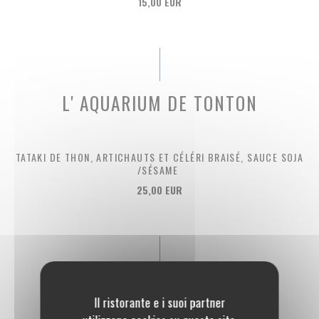
15,00 EUR
L' AQUARIUM DE TONTON
TATAKI DE THON, ARTICHAUTS ET CÉLÉRI BRAISÉ, SAUCE SOJA
/SÉSAME
25,00 EUR
LE COIN DES GOURMANDS
Il ristorante e i suoi partner