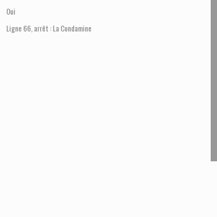
Oui
Ligne 66, arrêt : La Condamine