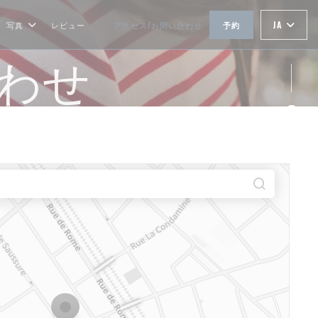
JA
写真
レビュー
アクセス/お問い合わせ
予約
((新しいウィンドウで開きます))
合わせ
Fa
Ins