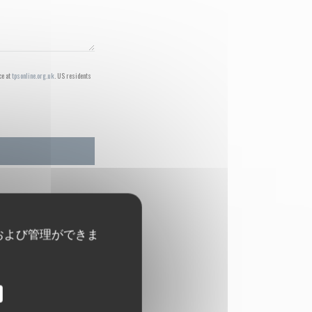
ce at
tpsonline.org.uk
. US residents
および管理ができま