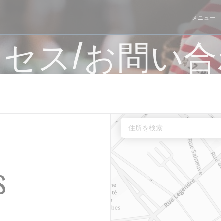
メニュー
セス/お問い
S
ます))