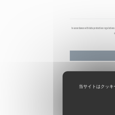
In accordance with data protection regulations
c
当サイトはクッキ