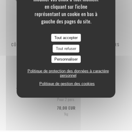
en cliquant sur l'icône
Pour 2 pers.
représentant un cookie en bas à
100,00 EUR
gauche des pages du site.
1,2kg
Tout accepter
CÔTE DE BOEUF SÉLECTION EUROPE, MATURÉE 45 JOURS
Tout refuser
Pour 2 pers.
Personnaliser
90,00 EUR
1,2kg
Politique de protection des données à caractère
personnel
Politique de gestion des cookies
T. BONE DE BŒUF NORMAND (FR) MATURÉ 30 JOURS
Pour 2 pers.
70,00 EUR
1kg