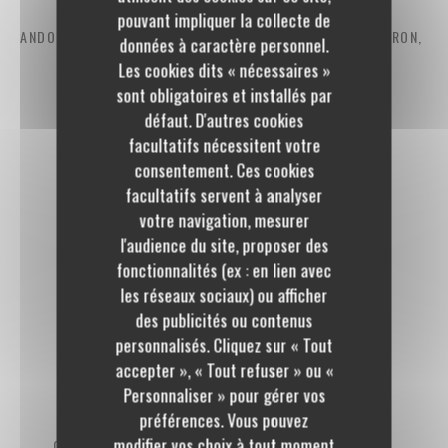
pouvant impliquer la collecte de
ANDOUILLETTE AAAAA OU SAUCISSE AU COUTEAU D’AVEYRON,
données à caractère personnel.
Les cookies dits « nécessaires »
aligot et sauce moutarde à l’ancienne
sont obligatoires et installés par
21,00 EUR
défaut. D'autres cookies
facultatifs nécessitent votre
RIS DE VEAU FRANÇAIS CROUSTILLANT,
consentement. Ces cookies
facultatifs servent à analyser
purée grand-mère et sauce morilles
votre navigation, mesurer
34,00 EUR
l'audience du site, proposer des
fonctionnalités (ex : en lien avec
les réseaux sociaux) ou afficher
des publicités ou contenus
personnalisés. Cliquez sur « Tout
A PARTAGER
accepter », « Tout refuser » ou «
Personnaliser » pour gérer vos
préférences. Vous pouvez
modifier vos choix à tout moment
CÔTE DE BŒUF CHAROLAIS (FR) MATURÉE 45 JOURS