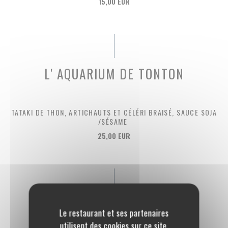
15,00 EUR
L' AQUARIUM DE TONTON
TATAKI DE THON, ARTICHAUTS ET CÉLÉRI BRAISÉ, SAUCE SOJA
/SÉSAME
25,00 EUR
LE COIN DES GOURMANDS
Le restaurant et ses partenaires
utilisent des cookies sur ce site,