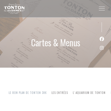
Personnalisation de vos choix en matière de cookies
Cartes & Menus
Face
Inst
LE BON PLAN DE TONTON 38€
LES ENTRÉES
L' AQUARIUM DE TONTON