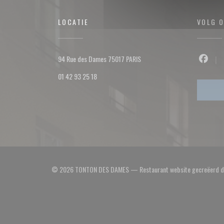
LOCATIE
VOLG 
((opent in een nieuw venster))
94 Rue des Dames 75017 PARIS
Facebo
01 42 93 25 18
© 2026 TONTON DES DAMES — Restaurant website gecreëerd 