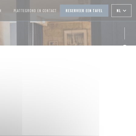
NL
N
PLATTEGROND EN CONTACT
RESERVEER EEN TAFEL
((OPENT IN EEN NIEUW VENSTER))
Face
Inst