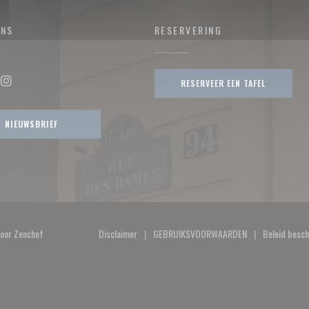
ONS
RESERVERING
RESERVEER EEN TAFEL
ok ((opent in een nieuw venster))
Instagram ((opent in een nieuw venster))
NIEUWSBRIEF
((opent in een nieuw venster))
door
Zenchef
Disclaimer
GEBRUIKSVOORWAARDEN
Beleid besc
((opent in een nieuw venster))
((opent in een nieuw venster