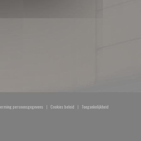
herming persoonsgegevens
Cookies beleid
Toegankelijkheid
))
((opent in een nieuw venster))
((opent in een nieuw venster))
((opent in een nieuw venster