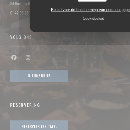
((opent in een nieuw venster))
94 Rue des Dames 75017 PARIS
Beleid voor de bescherming van persoonsgeg
01 42 93 25 18
Cookiebeleid
VOLG ONS
Facebook ((opent in een nieuw venster))
Instagram ((opent in een nieuw venster))
NIEUWSBRIEF
RESERVERING
RESERVEER EEN TAFEL