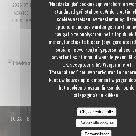
'Noodzakelijke' cookies zijn verplicht en wo
2026-07-10
- 20:00 - GASTEN 3
standaard geïnstalleerd. Andere optione
SERVICE
:
5
/5
ATMOSFEER
:
5
/5
KEUKEN
:
5
/5
KWALITEIT /
cookies vereisen uw toestemming. Dez
PRIJS
:
5
/5
optionele cookies worden gebruikt om u
navigatie te analyseren, het sitepubliek 
meten, functies te bieden (bijv. gerelateer
1
2
3
sociale netwerken) of gepersonaliseerd
advertenties of inhoud weer te geven. Klik
'OK, accepteer alle', 'Weiger alle' of
'Personaliseer' om uw voorkeuren te behere
kunt uw keuzes op elk moment wijzigen doo
het cookiepictogram linksonder op de
sitepagina's te klikken.
OK, accepteer alle
LOCATIE
Weiger alle cookies
Personaliseer