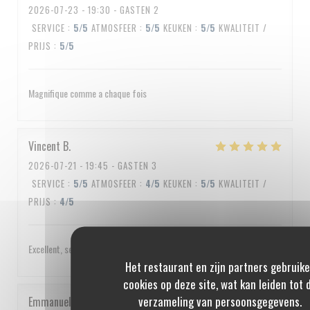
2026-07-23
- 19:30 - GASTEN 2
SERVICE
:
5
/5
ATMOSFEER
:
5
/5
KEUKEN
:
5
/5
KWALITEIT /
PRIJS
:
5
/5
Magnifique comme a chaque fois
Vincent
B
2026-07-21
- 19:45 - GASTEN 3
SERVICE
:
5
/5
ATMOSFEER
:
4
/5
KEUKEN
:
5
/5
KWALITEIT /
PRIJS
:
4
/5
Excellent, service impeccable, un peu cher quand même
Het restaurant en zijn partners gebruik
cookies op deze site, wat kan leiden tot 
verzameling van persoonsgegevens.
Emmanuel
C