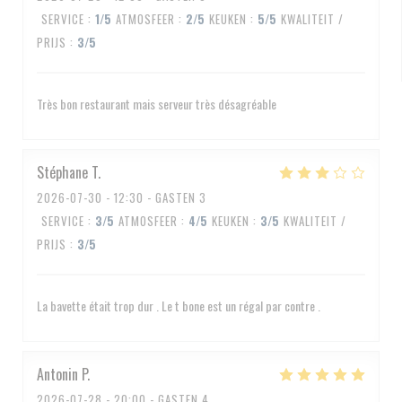
SERVICE
:
1
/5
ATMOSFEER
:
2
/5
KEUKEN
:
5
/5
KWALITEIT /
PRIJS
:
3
/5
Très bon restaurant mais serveur très désagréable
Stéphane
T
2026-07-30
- 12:30 - GASTEN 3
SERVICE
:
3
/5
ATMOSFEER
:
4
/5
KEUKEN
:
3
/5
KWALITEIT /
PRIJS
:
3
/5
La bavette était trop dur . Le t bone est un régal par contre .
Antonin
P
2026-07-28
- 20:00 - GASTEN 4