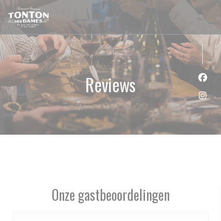
Cookies beheer paneel
Reviews
Face
Inst
Onze gastbeoordelingen