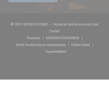
© 2026 TONTON DES DAMES — Restaurant website gecreëerd door
((opent in een nieuw venster))
Zenchef
Disclaimer
GEBRUIKSVOORWAARDEN
((opent in een nieuw venster))
((opent in een nieuw venster))
Beleid bescherming persoonsgegevens
Cookies beleid
((opent in een nieuw venster))
((opent in een nieuw
Toegankelijkheid
((opent in een nieuw venster))