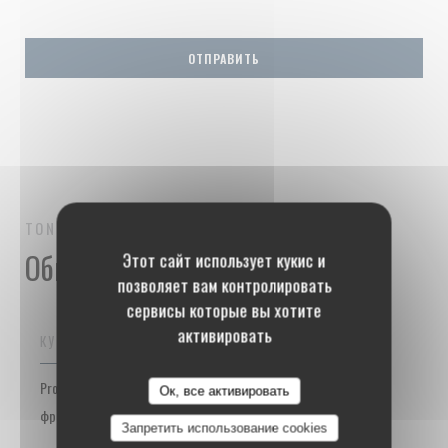
TONTON DES DAMES
БИСТРО-РЕСТОРАН
PARIS
Общая информация
Этот сайт использует кукис и
позволяет вам контролировать
сервисы которые вы хотите
активировать
КУХНЯ
Produits de saison, домашний, свежий продукт, Традиционный
Ок, все активировать
французский
Запретить использование cookies