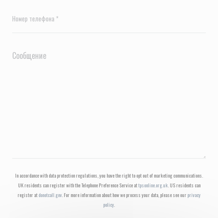
In accordance with data protection regulations, you have the right to opt out of marketing communications.
UK residents can register with the Telephone Preference Service at
tpsonline.org.uk
. US residents can
register at
donotcall.gov
. For more information about how we process your data, please see our
privacy
policy
.