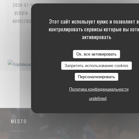
2026-07-10
- 20:00 - ГОСТИ 3
УСЛУГИ
:
5
/5
АТМОСФЕРА
:
5
/5
МЕНЮ
:
5
/5
ЦЕНА /
Этот сайт использует кукис и позволяет 
КАЧЕСТВО
:
5
/5
контролировать сервисы которые вы хот
активировать
1
2
3
Ок, все активировать
Запретить использование cookies
Персонализировать
Политика конфиденциальности
undefined
МЕСТО