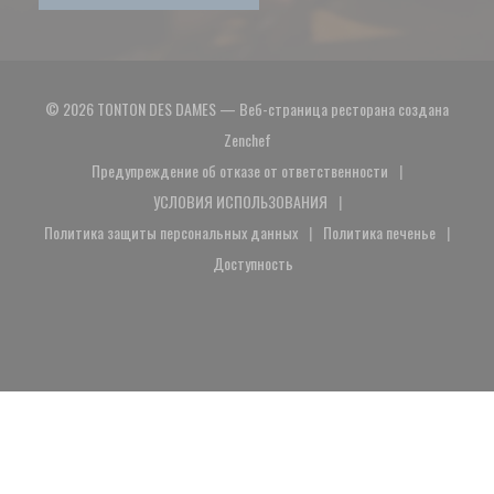
© 2026 TONTON DES DAMES — Веб-страница ресторана создана
((открывается в новом окне))
Zenchef
Предупреждение об отказе от ответственности
((открывается в новом окне))
УСЛОВИЯ ИСПОЛЬЗОВАНИЯ
((открывается в новом окне))
Политика защиты персональных данных
Политика печенье
((открывается в новом окне))
((открывается в 
Доступность
((открывается в новом окне))