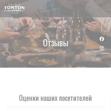
Панель управления cookies
Отзывы
Face
Inst
Оценки наших посетителей