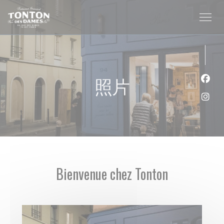
Cookie管理面板
照片
Fac
Ins
Bienvenue chez Tonton