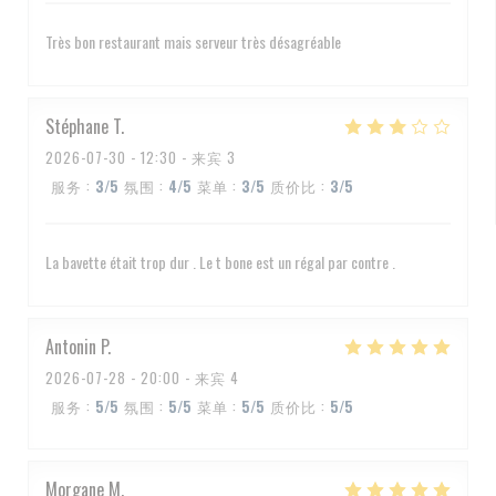
Très bon restaurant mais serveur très désagréable
Stéphane
T
2026-07-30
- 12:30 - 来宾 3
服务
:
3
/5
氛围
:
4
/5
菜单
:
3
/5
质价比
:
3
/5
La bavette était trop dur . Le t bone est un régal par contre .
Antonin
P
2026-07-28
- 20:00 - 来宾 4
服务
:
5
/5
氛围
:
5
/5
菜单
:
5
/5
质价比
:
5
/5
Morgane
M