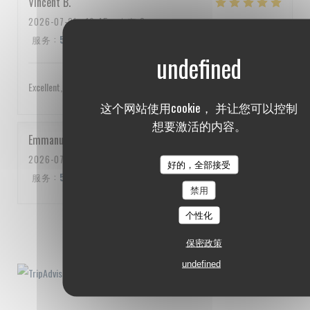
Vincent
B
2026-07-21
- 19:45 - 来宾 3
服务
:
5
/5
氛围
:
4
/5
菜单
:
5
/5
质价比
:
4
/5
Excellent, service impeccable, un peu cher quand même
这个网站使用cookie， 并让您可以控制
想要激活的内容。
Emmanuel
C
2026-07-10
- 20:00 - 来宾 3
好的，全部接受
服务
:
5
/5
氛围
:
5
/5
菜单
:
5
/5
质价比
:
5
/5
禁用
个性化
1
2
3
保密政策
undefined