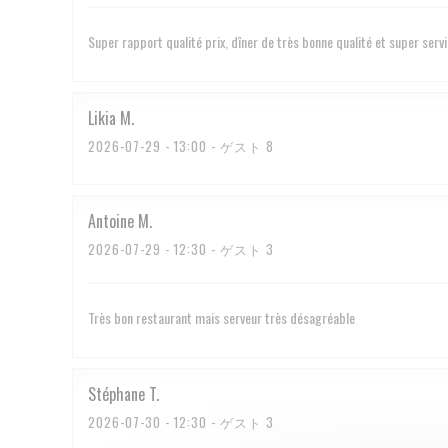
Super rapport qualité prix, dîner de très bonne qualité et super serv
Likia
M
2026-07-29
- 13:00 - ゲスト 8
Antoine
M
2026-07-29
- 12:30 - ゲスト 3
Très bon restaurant mais serveur très désagréable
Stéphane
T
2026-07-30
- 12:30 - ゲスト 3