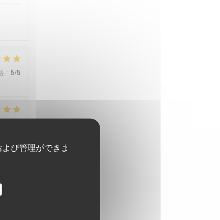
格
:
5
/5
格
:
5
/5
および管理ができま
格
:
4
/5