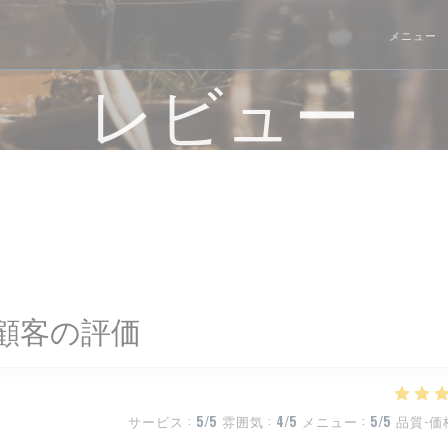
メニュー
レビュー
顧客の評価
サービス
:
5
/5
雰囲気
:
4
/5
メニュー
:
5
/5
品質-価