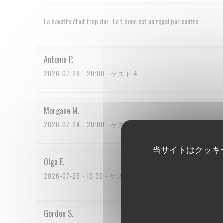
La bavette était trop dur . Le t bone est un régal par contre .
Antonin
P
2026-07-28
- 20:00 - ゲスト 4
Morgane
M
2026-07-24
- 20:00 - ゲスト 3
当サイトはクッキ
Olga
E
2026-07-25
- 19:30 - ゲスト 2
Gordon
S