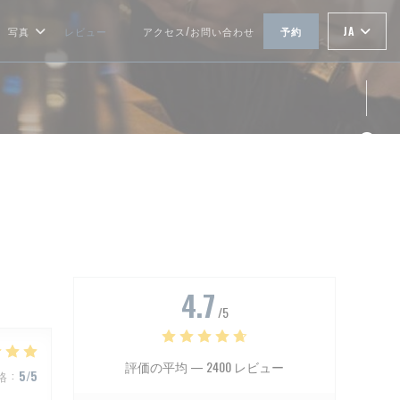
JA
写真
レビュー
アクセス/お問い合わせ
予約
((新しいウィンドウで開きます))
Fa
Ins
4.7
/5
評価の平均 —
2400 レビュー
格
:
5
/5