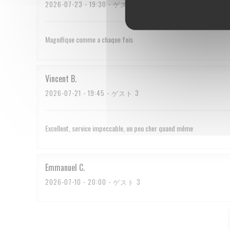
2026-07-23
- 19:30 - ゲスト 2
Magnifique comme a chaque fois
Vincent
B
2026-07-21
- 19:45 - ゲスト 3
Excellent, service impeccable, un peu cher quand même
Emmanuel
C
2026-07-10
- 20:00 - ゲスト 3