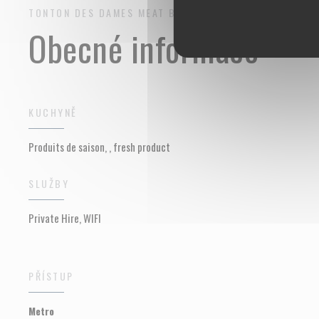
TONTON DES DAMES
MEAT BAR
PARIS
Obecné informace
KUCHYNĚ
Produits de saison, , fresh product
SLUŽBY
Private Hire, WIFI
PŘÍSTUP
Metro