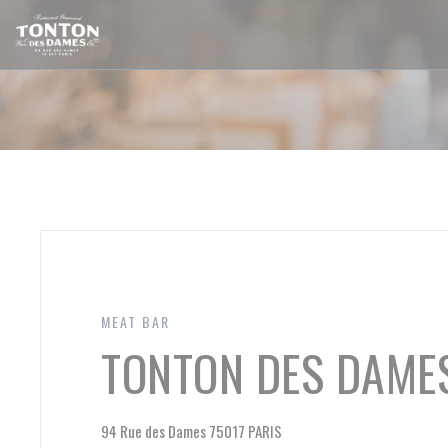
Panel pro správu cookies
MEAT BAR
TONTON DES DAME
((otevře se v novém okně))
94 Rue des Dames 75017 PARIS