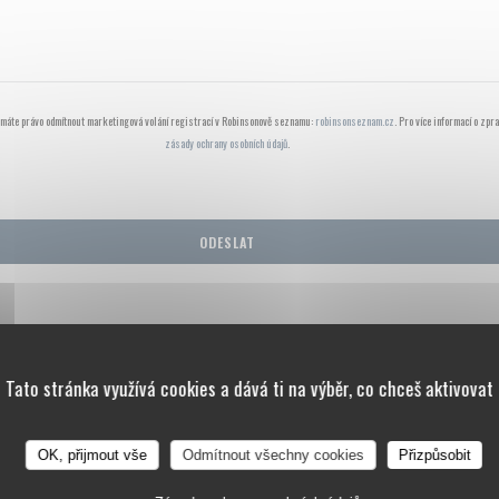
 máte právo odmítnout marketingová volání registrací v Robinsonově seznamu:
robinsonseznam.cz
. Pro více informací o zpr
zásady ochrany osobních údajů
.
Tato stránka využívá cookies a dává ti na výběr, co chceš aktivovat
OK, přijmout vše
Odmítnout všechny cookies
Přizpůsobit