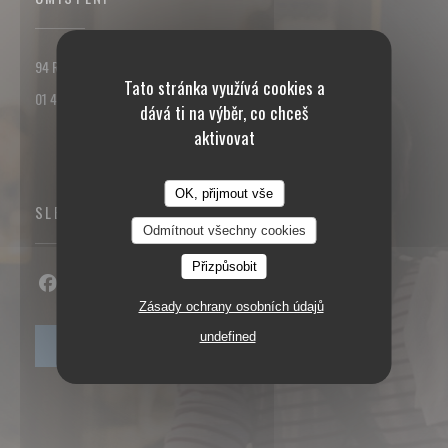
((otevře se v novém okně))
94 Rue des Dames 75017 PARIS
Tato stránka využívá cookies a
01 42 93 25 18
dává ti na výběr, co chceš
aktivovat
OK, přijmout vše
SLEDUJTE NÁS
Odmítnout všechny cookies
Přizpůsobit
Facebook ((otevře se v novém okně))
Instagram ((otevře se v novém okně))
Zásady ochrany osobních údajů
undefined
NEWSLETTER