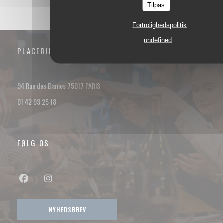
Tilpas
Fortrolighedspolitik
undefined
PLACERING
((åbner i et nyt vindue))
94 Rue des Dames 75017 PARIS
01 42 93 25 18
FØLG OS
Facebook ((åbner i et nyt vindue))
Instagram ((åbner i et nyt vindue))
NYHEDSBREV