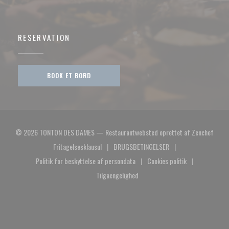
RESERVATION
BOOK ET BORD
((åbne
© 2026 TONTON DES DAMES — Restaurantwebsted oprettet af
Zenchef
Fritagelsesklausul
BRUGSBETINGELSER
((åbner i et nyt vindue))
((åbner i et nyt vindue))
Politik for beskyttelse af persondata
Cookies politik
((åbner i et nyt vindue))
((åbner i et nyt vindue
Tilgaengelighed
((åbner i et nyt vindue))