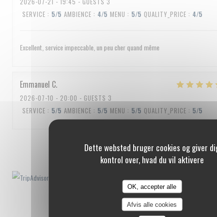
2026-07-21
- 19:45 - GUESTS 3
SERVICE
:
5
/5
AMBIENCE
:
4
/5
MENU
:
5
/5
QUALITY_PRICE
:
4
/5
Excellent, service impeccable, un peu cher quand même
Emmanuel
C
2026-07-10
- 20:00 - GUESTS 3
SERVICE
:
5
/5
AMBIENCE
:
5
/5
MENU
:
5
/5
QUALITY_PRICE
:
5
/5
1
2
3
Dette websted bruger cookies og giver di
kontrol over, hvad du vil aktivere
OK, accepter alle
Afvis alle cookies