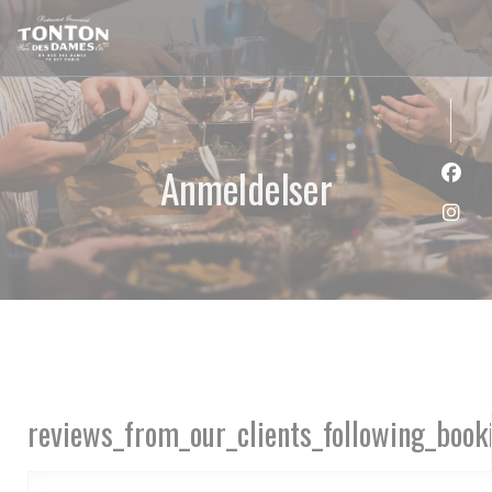
CCookie-styringspanel
Anmeldelser
Faceb
Insta
reviews_from_our_clients_following_book