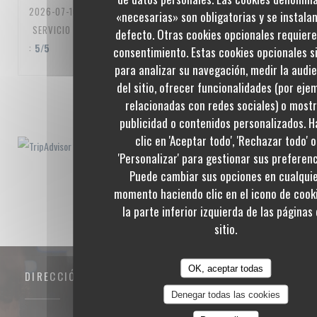
2026-07-10
- 20:00 - INVITADOS 3
«necesarias» son obligatorias y se instala
SERVICIO
:
5
/5
AMBIENTE
:
5
/5
MENÚ
:
5
/5
CALIDAD / PRECIO
defecto. Otras cookies opcionales requier
:
5
/5
consentimiento. Estas cookies opcionales s
para analizar su navegación, medir la audi
del sitio, ofrecer funcionalidades (por eje
1
2
3
relacionadas con redes sociales) o most
publicidad o contenidos personalizados. 
clic en 'Aceptar todo', 'Rechazar todo' o
'Personalizar' para gestionar sus preferenc
Puede cambiar sus opciones en cualqui
momento haciendo clic en el icono de cook
la parte inferior izquierda de las páginas 
sitio.
OK, aceptar todas
DIRECCIÓN
Denegar todas las cookies