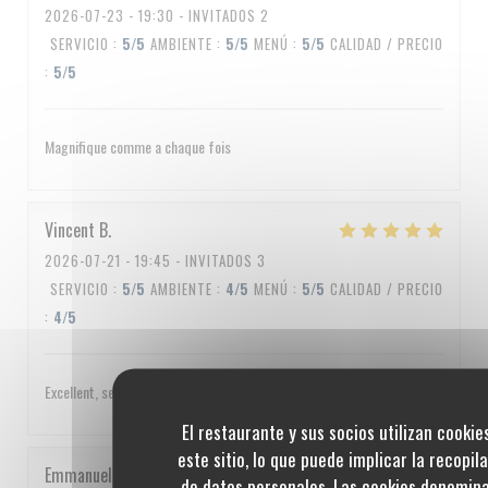
2026-07-23
- 19:30 - INVITADOS 2
SERVICIO
:
5
/5
AMBIENTE
:
5
/5
MENÚ
:
5
/5
CALIDAD / PRECIO
:
5
/5
Magnifique comme a chaque fois
Vincent
B
2026-07-21
- 19:45 - INVITADOS 3
SERVICIO
:
5
/5
AMBIENTE
:
4
/5
MENÚ
:
5
/5
CALIDAD / PRECIO
:
4
/5
Excellent, service impeccable, un peu cher quand même
El restaurante y sus socios utilizan cookie
este sitio, lo que puede implicar la recopil
Emmanuel
C
de datos personales. Las cookies denomin