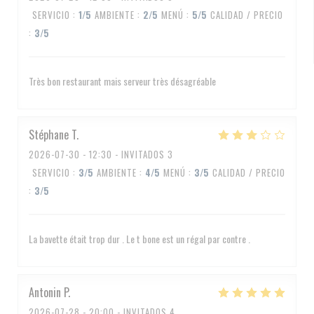
SERVICIO
:
1
/5
AMBIENTE
:
2
/5
MENÚ
:
5
/5
CALIDAD / PRECIO
:
3
/5
Très bon restaurant mais serveur très désagréable
Stéphane
T
2026-07-30
- 12:30 - INVITADOS 3
SERVICIO
:
3
/5
AMBIENTE
:
4
/5
MENÚ
:
3
/5
CALIDAD / PRECIO
:
3
/5
La bavette était trop dur . Le t bone est un régal par contre .
Antonin
P
2026-07-28
- 20:00 - INVITADOS 4