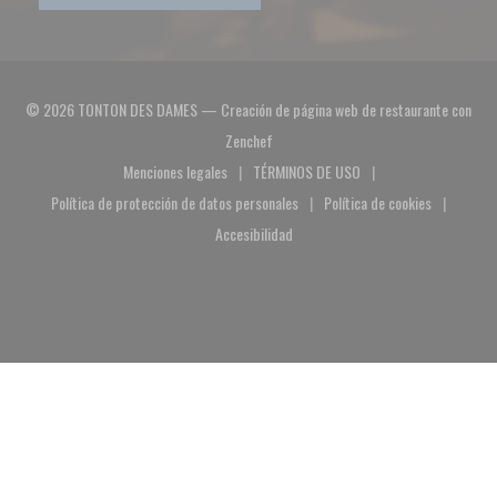
© 2026 TONTON DES DAMES — Creación de página web de restaurante con
((abre en una nueva ventana))
Zenchef
Menciones legales
TÉRMINOS DE USO
((abre en una nueva ventana))
((abre en una nueva ventana))
Política de protección de datos personales
Política de cookies
((abre en una nueva ventana))
((abre en una nuev
Accesibilidad
((abre en una nueva ventana))