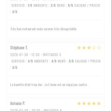
SERVICIO
:
1
/5
AMBIENTE
:
2
/5
MENÚ
:
5
/5
CALIDAD / PRECIO
:
3
/5
Très bon restaurant mais serveur très désagréable
Stéphane
T
2026-07-30
- 12:30 - INVITADOS 3
SERVICIO
:
3
/5
AMBIENTE
:
4
/5
MENÚ
:
3
/5
CALIDAD / PRECIO
:
3
/5
La bavette était trop dur . Le t bone est un régal par contre .
Antonin
P
2026-07-28
- 20:00 - INVITADOS 4