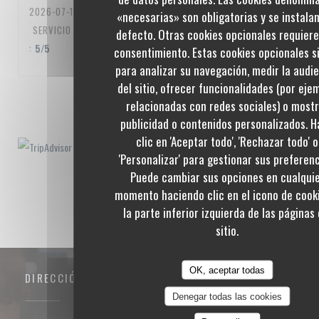
2026-07-10
- 20:00 - INVITADOS 3
«necesarias» son obligatorias y se instala
SERVICIO
:
5
/5
AMBIENTE
:
5
/5
MENÚ
:
5
/5
CALIDAD / PRECIO
defecto. Otras cookies opcionales requier
:
5
/5
consentimiento. Estas cookies opcionales s
para analizar su navegación, medir la audi
del sitio, ofrecer funcionalidades (por eje
1
2
3
relacionadas con redes sociales) o most
publicidad o contenidos personalizados. 
clic en 'Aceptar todo', 'Rechazar todo' o
'Personalizar' para gestionar sus preferenc
Puede cambiar sus opciones en cualqui
momento haciendo clic en el icono de cook
la parte inferior izquierda de las páginas 
sitio.
OK, aceptar todas
DIRECCIÓN
Denegar todas las cookies