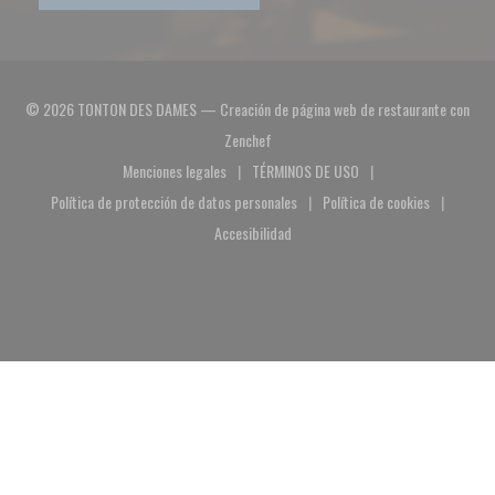
© 2026 TONTON DES DAMES — Creación de página web de restaurante con
((abre en una nueva ventana))
Zenchef
Menciones legales
TÉRMINOS DE USO
((abre en una nueva ventana))
((abre en una nueva ventana))
Política de protección de datos personales
Política de cookies
((abre en una nueva ventana))
((abre en una nuev
Accesibilidad
((abre en una nueva ventana))