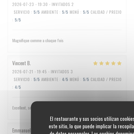
2026-07-23
- 19:30 - INVITADOS 2
SERVICIO
:
5
/5
AMBIENTE
:
5
/5
MENÚ
:
5
/5
CALIDAD / PRECIO
:
5
/5
Magnifique comme a chaque fois
Vincent
B
2026-07-21
- 19:45 - INVITADOS 3
SERVICIO
:
5
/5
AMBIENTE
:
4
/5
MENÚ
:
5
/5
CALIDAD / PRECIO
:
4
/5
Excellent, service impeccable, un peu cher quand même
El restaurante y sus socios utilizan cookie
este sitio, lo que puede implicar la recopil
Emmanuel
C
de datos personales. Las cookies denomin