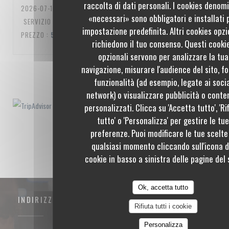
raccolta di dati personali. I cookies denom
2026-07-10
- 20:00 - OSPITI 3
«necessari» sono obbligatori e installati 
SERVIZIO
:
5
/5
ATMOSFERA
:
5
/5
CUCINA
:
5
/5
QUALITÀ /
impostazione predefinita. Altri cookies opzi
PREZZO
:
5
/5
richiedono il tuo consenso. Questi cooki
opzionali servono per analizzare la tua
navigazione, misurare l'audience del sito, fo
1
2
3
funzionalità (ad esempio, legate ai soci
network) o visualizzare pubblicità o conte
personalizzati. Clicca su 'Accetta tutto', 'Ri
tutto' o 'Personalizza' per gestire le tu
preferenze. Puoi modificare le tue scelte
qualsiasi momento cliccando sull'icona d
cookie in basso a sinistra delle pagine del s
Ok, accetta tutto
INDIRIZZO
Rifiuta tutti i cookie
Personalizza