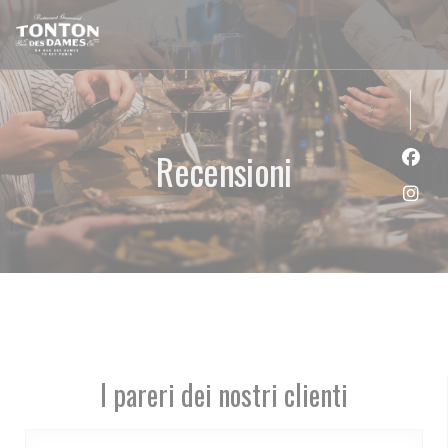
Personalizzazione delle tue scelte sui cookie
Recensioni
Face
Inst
I pareri dei nostri clienti