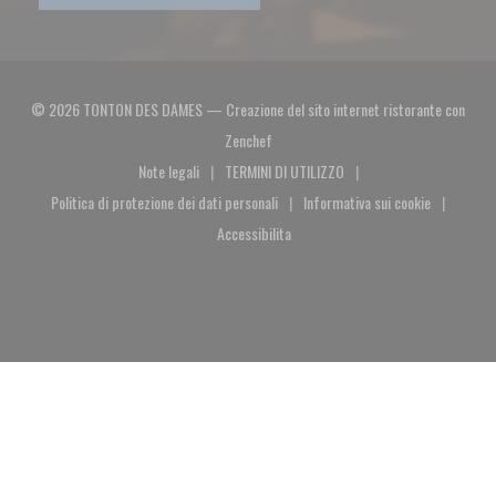
© 2026 TONTON DES DAMES — Creazione del sito internet ristorante con
((apre una nuova finestra))
Zenchef
Note legali
TERMINI DI UTILIZZO
((apre una nuova finestra))
((apre una nuova finestra))
Politica di protezione dei dati personali
Informativa sui cookie
((apre una nuova finestra))
((apre una nuova fin
Accessibilita
((apre una nuova finestra))