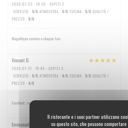
2026-07-23
- 19:30 - OSPITI 2
SERVIZIO
:
5
/5
ATMOSFERA
:
5
/5
CUCINA
:
5
/5
QUALITÀ /
PREZZO
:
5
/5
Magnifique comme a chaque fois
Vincent
B
2026-07-21
- 19:45 - OSPITI 3
SERVIZIO
:
5
/5
ATMOSFERA
:
4
/5
CUCINA
:
5
/5
QUALITÀ /
PREZZO
:
4
/5
Excellent, service impeccable, un peu cher quand même
Il ristorante e i suoi partner utilizzano coo
su questo sito, che possono comportare 
Emmanuel
C