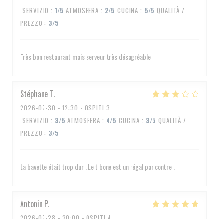
SERVIZIO
:
1
/5
ATMOSFERA
:
2
/5
CUCINA
:
5
/5
QUALITÀ /
PREZZO
:
3
/5
Très bon restaurant mais serveur très désagréable
Stéphane
T
2026-07-30
- 12:30 - OSPITI 3
SERVIZIO
:
3
/5
ATMOSFERA
:
4
/5
CUCINA
:
3
/5
QUALITÀ /
PREZZO
:
3
/5
La bavette était trop dur . Le t bone est un régal par contre .
Antonin
P
2026-07-28
- 20:00 - OSPITI 4