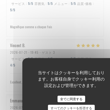
サービス
:
5
/5
雰囲気
:
5
/5
メニュー
:
5
/5
品質-価格
:
5
/5
Magnifique comme a chaque fois
Vincent
B
2026-07-21
- 19:45 - ゲスト 3
サービス
:
5
/5
雰囲気
:
4
/5
メニュー
:
5
/5
品質-価格
:
4
/5
当サイトはクッキーを利用しており
ます。お客様自身でクッキー利用の
Excellent, service impeccable, un peu cher quand même
設定および管理ができます。
全てに同意する
Emmanuel
C
2026-07-10
- 20:00 - ゲスト 3
すべてのクッキーを拒否する