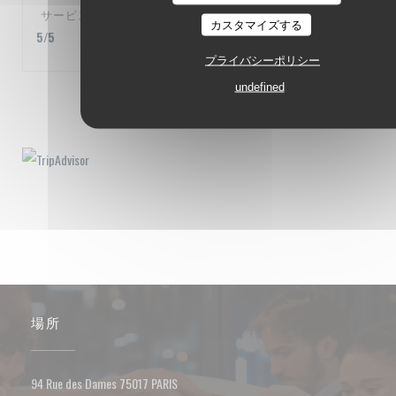
サービス
:
5
/5
雰囲気
:
5
/5
メニュー
:
5
/5
品質-価格
:
カスタマイズする
5
/5
プライバシーポリシー
undefined
1
2
3
場所
((新しいウィンドウで開きます))
94 Rue des Dames 75017 PARIS