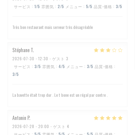
サービス
:
1
/5
雰囲気
:
2
/5
メニュー
:
5
/5
品質-価格
:
3
/5
Très bon restaurant mais serveur très désagréable
Stéphane
T
2026-07-30
- 12:30 - ゲスト 3
サービス
:
3
/5
雰囲気
:
4
/5
メニュー
:
3
/5
品質-価格
:
3
/5
La bavette était trop dur . Le t bone est un régal par contre .
Antonin
P
2026-07-28
- 20:00 - ゲスト 4
サービス
:
5
/5
雰囲気
:
5
/5
メニュー
:
5
/5
品質-価格
: