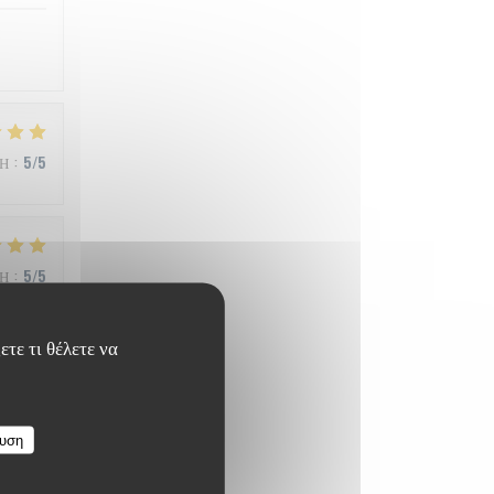
ΜΉ
:
5
/5
ΜΉ
:
5
/5
ετε τι θέλετε να
ΜΉ
:
4
/5
ευση