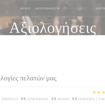
ΜΕΝΟΎ
ΦΩΤΟΓΡΑΦΊΕΣ
ΑΞΙΟΛΟΓΉΣΕΙΣ
ΧΆΡΤΗ
((ΑΝΟΊΓΕ
Αξιολογήσεις
λογίες πελατών μας
ΥΠΗΡΕΣΊΑ
:
5
/5
ΑΤΜΌΣΦΑΙΡΑ
:
4
/5
ΜΕΝΟΎ
:
5
/5
ΠΟΙΌΤΗΤΑ / ΤΙ