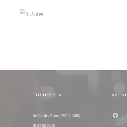
ΤΟΠΟΘΕΣΊΑ
ΑΚΟΛ
((ανοίγει σε νέο παράθυρο))
94 Rue des Dames 75017 PARIS
Faceb
01 42 93 25 18