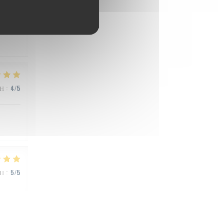
ΜΉ
:
5
/5
ΜΉ
:
4
/5
ΜΉ
:
5
/5