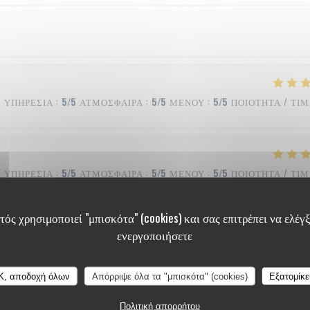
ΥΠΗΡΕΣΊΑ
:
5
/5
ΑΤΜΌΣΦΑΙΡΑ
:
5
/5
ΜΕΝΟΎ
:
5
/5
ΠΟΙΌΤΗΤΑ / ΤΙ
ΥΠΗΡΕΣΊΑ
:
5
/5
ΑΤΜΌΣΦΑΙΡΑ
:
5
/5
ΜΕΝΟΎ
:
5
/5
ΠΟΙΌΤΗΤΑ / ΤΙ
ός χρησιμοποιεί "μπισκότα" (cookies) και σας επιτρέπει να ελέγξ
ενεργοποιήσετε
ΥΠΗΡΕΣΊΑ
:
4
/5
ΑΤΜΌΣΦΑΙΡΑ
:
4
/5
ΜΕΝΟΎ
:
5
/5
ΠΟΙΌΤΗΤΑ / ΤΙ
K, αποδοχή όλων
Απόρριψε όλα τα "μπισκότα" (cookies)
Εξατομίκ
Πολιτική απορρήτου