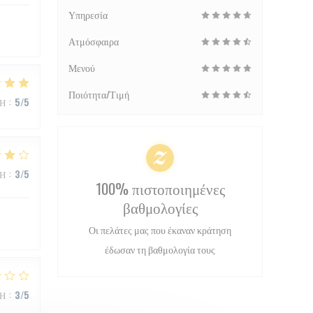
Υπηρεσία
Ατμόσφαιρα
Μενού
Ποιότητα/Τιμή
ΜΉ
:
5
/5
ΜΉ
:
3
/5
100% πιστοποιημένες
βαθμολογίες
Οι πελάτες μας που έκαναν κράτηση
έδωσαν τη βαθμολογία τους
ΜΉ
:
3
/5