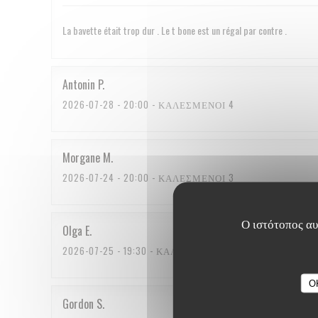
La bavette était trop dur . Le t bone est un régal par contre .
Antonin
P
2026-07-28
- 20:00 - ΚΑΛΕΣΜΈΝΟΙ 4
Morgane
M
2026-07-24
- 20:00 - ΚΑΛΕΣΜΈΝΟΙ 3
Ο ιστότοπος αυτ
Olga
E
2026-07-25
- 19:30 - ΚΑΛΕΣΜΈΝΟΙ 2
O
Gordon
S