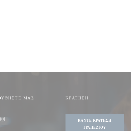
ΟΥΘΉΣΤΕ ΜΑΣ
ΚΡΆΤΗΣΗ
ΚΆΝΤΕ ΚΡΆΤΗΣΗ
ook ((ανοίγει σε νέο παράθυρο))
Instagram ((ανοίγει σε νέο παράθυρο))
ΤΡΑΠΕΖΙΟΎ