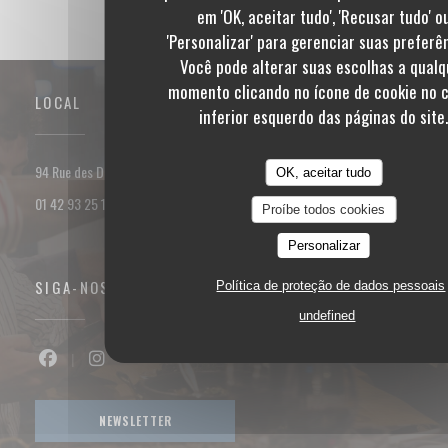
em 'OK, aceitar tudo', 'Recusar tudo' o
'Personalizar' para gerenciar suas preferê
Você pode alterar suas escolhas a qualq
momento clicando no ícone de cookie no 
LOCAL
inferior esquerdo das páginas do site
((abre numa nova janela))
94 Rue des Dames 75017 PARIS
OK, aceitar tudo
01 42 93 25 18
Proíbe todos cookies
Personalizar
SIGA-NOS
Política de proteção de dados pessoais
undefined
Facebook ((abre numa nova janela))
Instagram ((abre numa nova janela))
NEWSLETTER