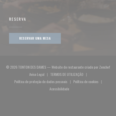
RESERVA
RESERVAR UMA MESA
((ab
© 2026 TONTON DES DAMES — Website do restaurante criado por
Zenchef
Aviso Legal
TERMOS DE UTILIZAÇÃO
((abre numa nova janela))
((abre numa nova janela))
Política de proteção de dados pessoais
Política de cookies
((abre numa nova janela))
((abre numa nova jan
Acessibilidade
((abre numa nova janela))