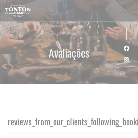
Painel de Gerenciamento de Cookies
Avaliações
Face
Inst
reviews_from_our_clients_following_book