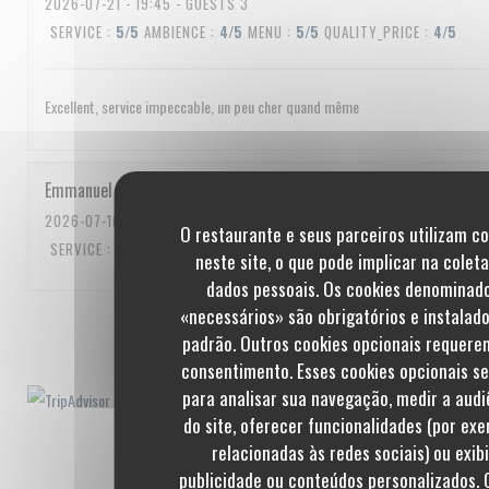
2026-07-21
- 19:45 - GUESTS 3
SERVICE
:
5
/5
AMBIENCE
:
4
/5
MENU
:
5
/5
QUALITY_PRICE
:
4
/5
Excellent, service impeccable, un peu cher quand même
Emmanuel
C
2026-07-10
- 20:00 - GUESTS 3
O restaurante e seus parceiros utilizam c
SERVICE
:
5
/5
AMBIENCE
:
5
/5
MENU
:
5
/5
QUALITY_PRICE
:
5
/5
neste site, o que pode implicar na colet
dados pessoais. Os cookies denominad
«necessários» são obrigatórios e instalad
1
2
3
padrão. Outros cookies opcionais requere
consentimento. Esses cookies opcionais s
para analisar sua navegação, medir a audi
do site, oferecer funcionalidades (por exe
relacionadas às redes sociais) ou exibi
publicidade ou conteúdos personalizados. 