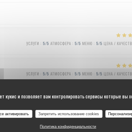
УСЛУГИ
:
5
/5
АТМОСФЕРА
:
5
/5
МЕНЮ
:
5
/5
ЦЕНА / КАЧЕСТ
УСЛУГИ
:
5
/5
АТМОСФЕРА
:
5
/5
МЕНЮ
:
5
/5
ЦЕНА / КАЧЕСТ
ет кукис и позволяет вам контролировать сервисы которые вы 
УСЛУГИ
:
4
/5
АТМОСФЕРА
:
4
/5
МЕНЮ
:
5
/5
ЦЕНА / КАЧЕСТ
все активировать
Запретить использование cookies
Персонализи
Политика конфиденциальности