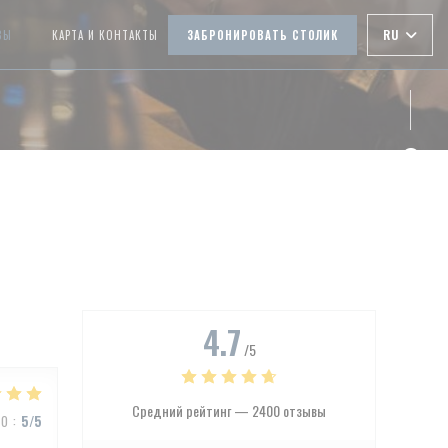
RU
ВЫ
КАРТА И КОНТАКТЫ
ЗАБРОНИРОВАТЬ СТОЛИК
((ОТКРЫВАЕТСЯ В НОВОМ ОКНЕ))
Face
Inst
4.7
/5
Средний рейтинг —
2400 отзывы
ВО
:
5
/5