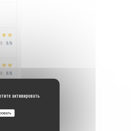
ВО
:
5
/5
ВО
:
5
/5
хотите активировать
ВО
:
4
/5
ровать