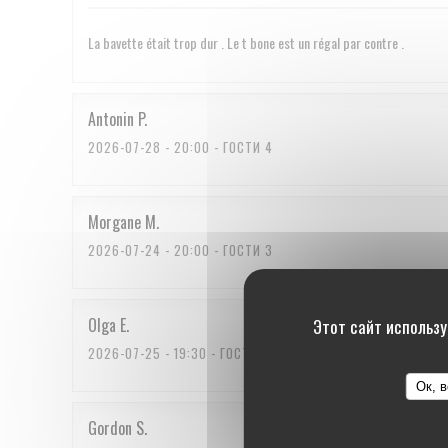
La bavette était trop dur . Le t bone est un régal par contre .
Antonin
P
2026-07-28
- 20:00 - ГОСТИ 4
Morgane
M
2026-07-24
- 20:00 - ГОСТИ 3
Olga
E
Этот сайт использу
2026-07-25
- 19:30 - ГОСТИ 2
Ок, 
Gordon
S