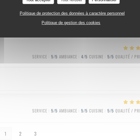
SERVICE
:
5
/5
AMBIANCE
:
5
/5
CUISINE
:
5
/5
QUALITÉ / PR
Politique de protection des données à caractère personnel
Politique de gestion des cookies
SERVICE
:
5
/5
AMBIANCE
:
4
/5
CUISINE
:
5
/5
QUALITÉ / PR
SERVICE
:
5
/5
AMBIANCE
:
5
/5
CUISINE
:
5
/5
QUALITÉ / PR
1
2
3