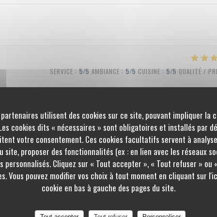
SERVICE
:
5
/5
AMBIANCE
:
5
/5
CUISINE
:
5
/5
QUALITÉ / PR
 partenaires utilisent des cookies sur ce site, pouvant impliquer la 
SERVICE
:
5
/5
AMBIANCE
:
5
/5
CUISINE
:
5
/5
QUALITÉ / PR
es cookies dits « nécessaires » sont obligatoires et installés par d
itent votre consentement. Ces cookies facultatifs servent à analyse
 site, proposer des fonctionnalités (ex : en lien avec les réseaux so
s personnalisés. Cliquez sur « Tout accepter », « Tout refuser » ou 
SERVICE
:
4
/5
AMBIANCE
:
4
/5
CUISINE
:
5
/5
QUALITÉ / PR
s. Vous pouvez modifier vos choix à tout moment en cliquant sur l'
cookie en bas à gauche des pages du site.
Tout accepter
Tout refuser
Personnaliser