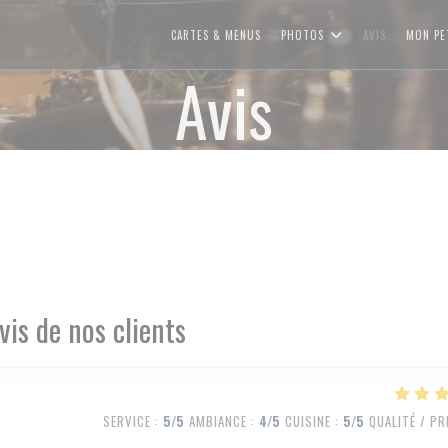
CARTES & MENUS
PHOTOS
AVIS
MON PE
Avis
vis de nos clients
SERVICE
:
5
/5
AMBIANCE
:
4
/5
CUISINE
:
5
/5
QUALITÉ / PR