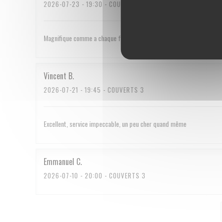
2026-07-23
- 19:30 - COUVERTS 2
Magnifique comme a chaque fois
Vincent
B
2026-07-21
- 19:45 - COUVERTS 3
Excellent, service impeccable, un peu cher quand même
Emmanuel
C
2026-07-10
- 20:00 - COUVERTS 3