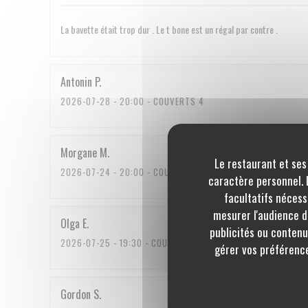
La bavette était trop dur . Le t bone est un régal par contre .
Antonin
P
2026-07-28
- 20:00 - COUVERTS 4
Morgane
M
Le restaurant et ses
2026-07-24
- 20:00 - COUVERTS 3
caractère personnel. L
facultatifs nécess
mesurer l'audience du
Olga
E
publicités ou contenu
2026-07-25
- 19:30 - COUVERTS 2
gérer vos préférence
Gordon
S