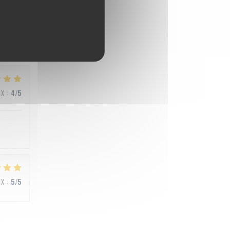
IX
:
5
/5
IX
:
4
/5
IX
:
5
/5