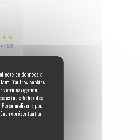
IX
:
5
/5
collecte de données à
IX
:
5
/5
éfaut. D'autres cookies
r votre navigation,
ciaux) ou afficher des
« Personnaliser » pour
IX
:
4
/5
icône représentant un