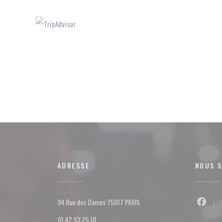
ADRESSE
NOUS S
((ouvre une nouvelle fenêtre))
94 Rue des Dames 75017 PARIS
Facebo
01 42 93 25 18