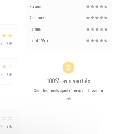
Service
Ambiance
Cuisine
Qualité/Prix
IX
:
5
/5
IX
:
3
/5
100% avis vérifiés
Seuls les clients ayant réservé ont laissé leur
avis
IX
:
3
/5