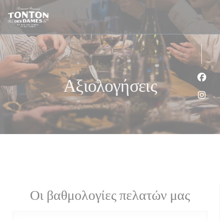
Πίνακας διαχείρισης "Μπισκότων" (Cookies)
Αξιολογήσεις
Face
Inst
Οι βαθμολογίες πελατών μας