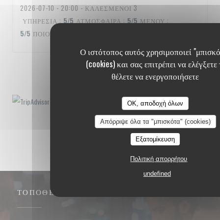
2026-07-10
- 20:00 - ΚΑΛΕΣΜΈΝΟΙ 3
ΥΠΗΡΕΣΊΑ
:
5
/5
ΑΤΜΌΣΦΑΙΡΑ
:
5
/5
ΜΕΝΟΎ
:
5
/5
ΠΟΙΌΤΗΤΑ / ΤΙΜΉ
:
5
/5
Ο ιστότοπος αυτός χρησιμοποιεί "μπισκό
(cookies) και σας επιτρέπει να ελέγξετε 
1
2
3
θέλετε να ενεργοποιήσετε
OK, αποδοχή όλων
Απόρριψε όλα τα "μπισκότα" (cookies)
Εξατομίκευση
Πολιτική απορρήτου
undefined
ΤΟΠΟΘΕΣΊΑ