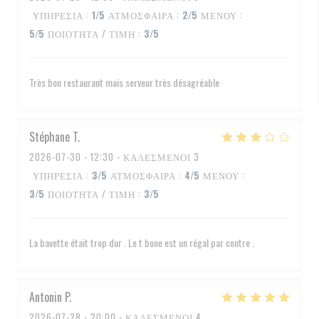
ΥΠΗΡΕΣΊΑ
:
1
/5
ΑΤΜΌΣΦΑΙΡΑ
:
2
/5
ΜΕΝΟΎ
:
5
/5
ΠΟΙΌΤΗΤΑ / ΤΙΜΉ
:
3
/5
Très bon restaurant mais serveur très désagréable
Stéphane
T
2026-07-30
- 12:30 - ΚΑΛΕΣΜΈΝΟΙ 3
ΥΠΗΡΕΣΊΑ
:
3
/5
ΑΤΜΌΣΦΑΙΡΑ
:
4
/5
ΜΕΝΟΎ
:
3
/5
ΠΟΙΌΤΗΤΑ / ΤΙΜΉ
:
3
/5
La bavette était trop dur . Le t bone est un régal par contre .
Antonin
P
2026-07-28
- 20:00 - ΚΑΛΕΣΜΈΝΟΙ 4