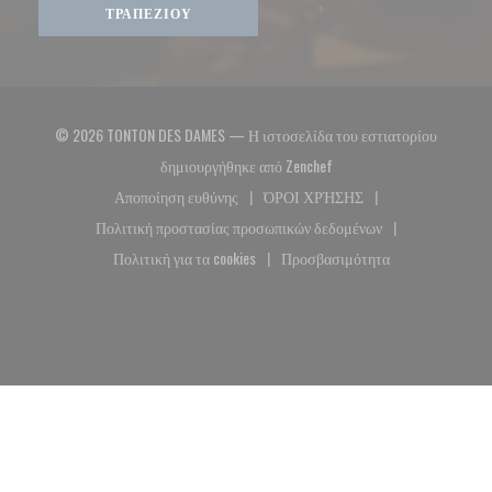
ΤΡΑΠΕΖΙΟΎ
© 2026 TONTON DES DAMES — Η ιστοσελίδα του εστιατορίου
((ανοίγει σε νέο παράθυρο
δημιουργήθηκε από
Zenchef
Αποποίηση ευθύνης
ΌΡΟΙ ΧΡΉΣΗΣ
((ανοίγει σε νέο παράθυρο))
((ανοίγει σε νέο παράθυρο)
Πολιτική προστασίας προσωπικών δεδομένων
((ανοίγει σε νέο παράθυρο))
Πολιτική για τα cookies
Προσβασιμότητα
((ανοίγει σε νέο παράθυρο))
((ανοίγει σε νέο παράθυρο