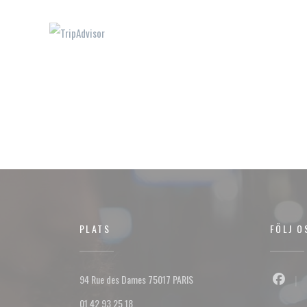
PLATS
FÖLJ O
((öppnas i ett nytt fönster))
94 Rue des Dames 75017 PARIS
Facebo
01 42 93 25 18