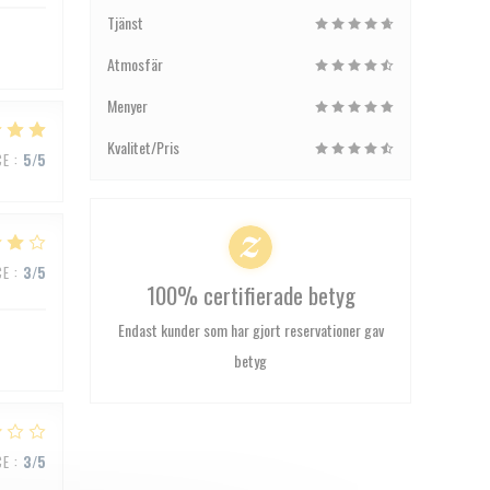
Tjänst
Atmosfär
Menyer
Kvalitet/Pris
CE
:
5
/5
CE
:
3
/5
100% certifierade betyg
Endast kunder som har gjort reservationer gav
betyg
CE
:
3
/5