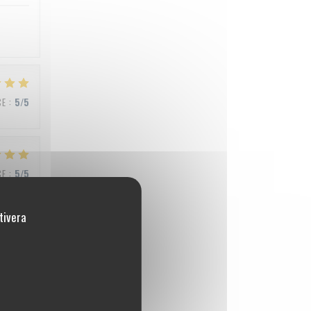
CE
:
5
/5
CE
:
5
/5
tivera
CE
:
4
/5