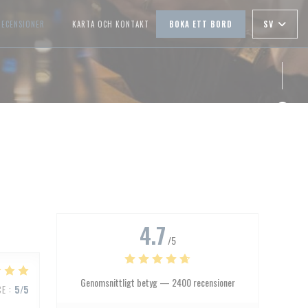
SV
RECENSIONER
KARTA OCH KONTAKT
BOKA ETT BORD
((ÖPPNAS I ETT NYTT FÖNSTER))
Faceb
Insta
4.7
/5
Genomsnittligt betyg —
2400 recensioner
CE
:
5
/5