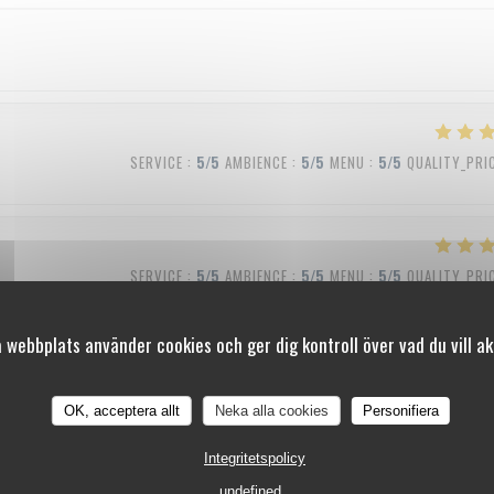
SERVICE
:
5
/5
AMBIENCE
:
5
/5
MENU
:
5
/5
QUALITY_PRI
SERVICE
:
5
/5
AMBIENCE
:
5
/5
MENU
:
5
/5
QUALITY_PRI
 webbplats använder cookies och ger dig kontroll över vad du vill ak
SERVICE
:
4
/5
AMBIENCE
:
4
/5
MENU
:
5
/5
QUALITY_PRI
OK, acceptera allt
Neka alla cookies
Personifiera
Integritetspolicy
undefined