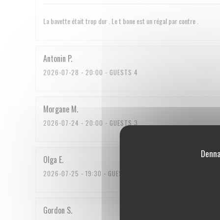
La bavette était trop dur . Le t bone est un régal par contre .
Antonin
P
2026-07-28
- 20:00 - GUESTS 4
Morgane
M
2026-07-24
- 20:00 - GUESTS 3
Denna
Olga
E
2026-07-25
- 19:30 - GUESTS 2
Gordon
S