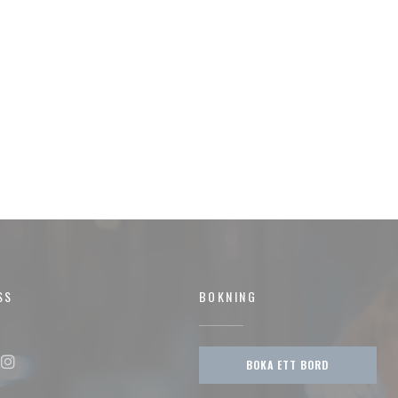
SS
BOKNING
BOKA ETT BORD
ok ((öppnas i ett nytt fönster))
Instagram ((öppnas i ett nytt fönster))