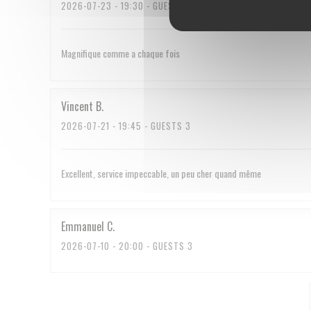
2026-07-23
- 19:30 - GUESTS 2
Magnifique comme a chaque fois
Vincent
B
2026-07-21
- 19:45 - GUESTS 3
Excellent, service impeccable, un peu cher quand même
Emmanuel
C
2026-07-10
- 20:00 - GUESTS 3