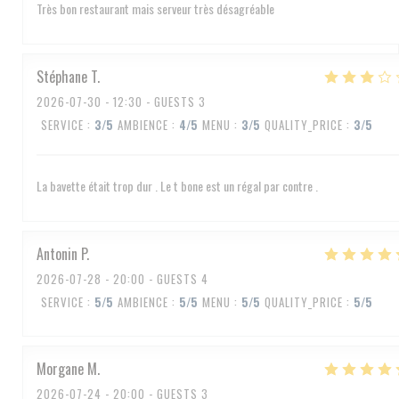
Très bon restaurant mais serveur très désagréable
Stéphane
T
2026-07-30
- 12:30 - GUESTS 3
SERVICE
:
3
/5
AMBIENCE
:
4
/5
MENU
:
3
/5
QUALITY_PRICE
:
3
/5
La bavette était trop dur . Le t bone est un régal par contre .
Antonin
P
2026-07-28
- 20:00 - GUESTS 4
SERVICE
:
5
/5
AMBIENCE
:
5
/5
MENU
:
5
/5
QUALITY_PRICE
:
5
/5
Morgane
M
2026-07-24
- 20:00 - GUESTS 3