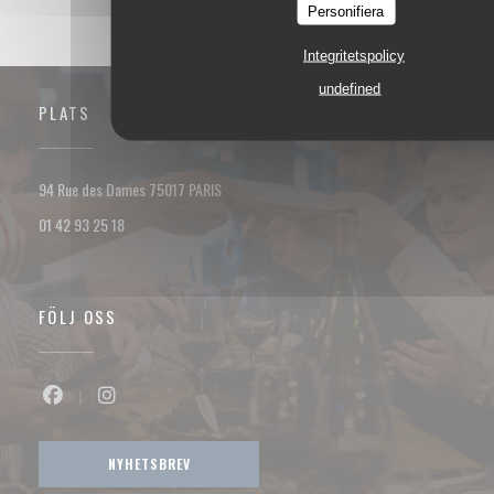
Personifiera
Integritetspolicy
undefined
PLATS
((öppnas i ett nytt fönster))
94 Rue des Dames 75017 PARIS
01 42 93 25 18
FÖLJ OSS
Facebook ((öppnas i ett nytt fönster))
Instagram ((öppnas i ett nytt fönster))
NYHETSBREV