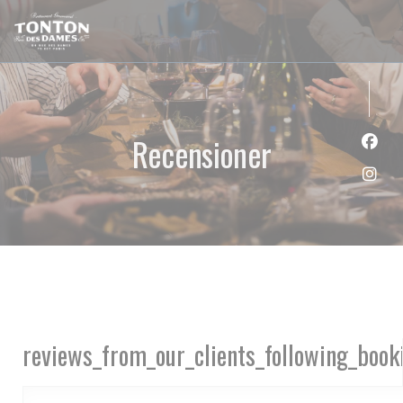
Cookie- hanteringspanel
Recensioner
Faceb
Insta
reviews_from_our_clients_following_book