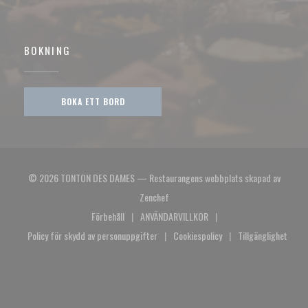
BOKNING
BOKA ETT BORD
© 2026 TONTON DES DAMES — Restaurangens webbplats skapad av
((öppnas i ett nytt fönster))
Zenchef
Förbehåll
ANVÄNDARVILLKOR
((öppnas i ett nytt fönster))
((öppnas i ett nytt fönster))
Policy för skydd av personuppgifter
Cookiespolicy
Tillgänglighet
((öppnas i ett nytt fönster))
((öppnas i ett nytt fönster))
((öppnas i et