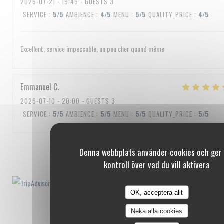
2026-07-21
- 19:45 - GUESTS 3
SERVICE
:
5
/5
AMBIENCE
:
4
/5
MENU
:
5
/5
QUALITY_PRICE
:
4
/5
Excellent, service impeccable, un peu cher quand même
Emmanuel
C
2026-07-10
- 20:00 - GUESTS 3
SERVICE
:
5
/5
AMBIENCE
:
5
/5
MENU
:
5
/5
QUALITY_PRICE
:
5
/5
1
2
3
Denna webbplats använder cookies och ger 
kontroll över vad du vill aktivera
OK, acceptera allt
Neka alla cookies