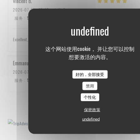
Vincent
B
2026-07-21
- 19:45 - 来宾 3
服务
:
5
/5
氛围
:
4
/5
菜单
:
5
/5
质价比
:
4
/5
Excellent, service impeccable, un peu cher quand même
这个网站使用cookie， 并让您可以控制
想要激活的内容。
Emmanuel
C
2026-07-10
- 20:00 - 来宾 3
好的，全部接受
服务
:
5
/5
氛围
:
5
/5
菜单
:
5
/5
质价比
:
5
/5
禁用
个性化
1
2
3
保密政策
undefined