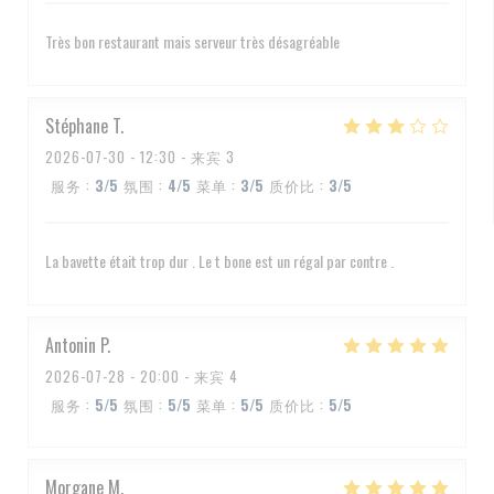
Très bon restaurant mais serveur très désagréable
Stéphane
T
2026-07-30
- 12:30 - 来宾 3
服务
:
3
/5
氛围
:
4
/5
菜单
:
3
/5
质价比
:
3
/5
La bavette était trop dur . Le t bone est un régal par contre .
Antonin
P
2026-07-28
- 20:00 - 来宾 4
服务
:
5
/5
氛围
:
5
/5
菜单
:
5
/5
质价比
:
5
/5
Morgane
M