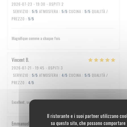
2026-07-23
- 19:30 - OSPITI 2
SERVIZIO
:
5
/5
ATMOSFERA
:
5
/5
CUCINA
:
5
/5
QUALITÀ /
PREZZO
:
5
/5
Magnifique comme a chaque fois
Vincent
B
2026-07-21
- 19:45 - OSPITI 3
SERVIZIO
:
5
/5
ATMOSFERA
:
4
/5
CUCINA
:
5
/5
QUALITÀ /
PREZZO
:
4
/5
Excellent, service impeccable, un peu cher quand même
Il ristorante e i suoi partner utilizzano coo
su questo sito, che possono comportare 
Emmanuel
C