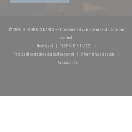
© 2026 TONTON DES DAMES — Creazione del sito internet ristorante con
((apre una nuova finestra))
Zenchef
Note legali
TERMINI DI UTILIZZO
((apre una nuova finestra))
((apre una nuova finestra))
Politica di protezione dei dati personali
Informativa sui cookie
((apre una nuova finestra))
((apre una nuova fin
Accessibilita
((apre una nuova finestra))