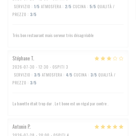
SERVIZIO
:
1
/5
ATMOSFERA
:
2
/5
CUCINA
:
5
/5
QUALITÀ /
PREZZO
:
3
/5
Très bon restaurant mais serveur très désagréable
Stéphane
T
2026-07-30
- 12:30 - OSPITI 3
SERVIZIO
:
3
/5
ATMOSFERA
:
4
/5
CUCINA
:
3
/5
QUALITÀ /
PREZZO
:
3
/5
La bavette était trop dur . Le t bone est un régal par contre .
Antonin
P
2026-07-28
- 20:00 - OSPITI 4