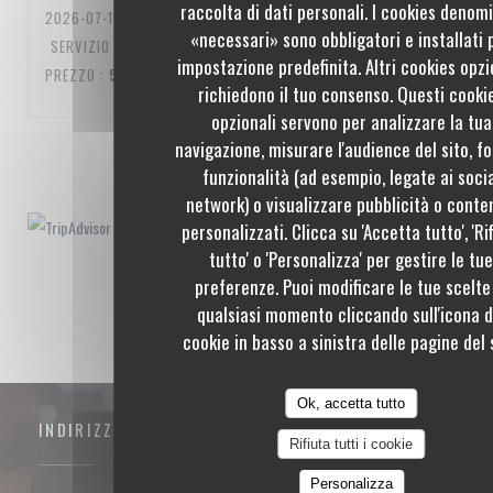
raccolta di dati personali. I cookies denom
2026-07-10
- 20:00 - OSPITI 3
«necessari» sono obbligatori e installati 
SERVIZIO
:
5
/5
ATMOSFERA
:
5
/5
CUCINA
:
5
/5
QUALITÀ /
impostazione predefinita. Altri cookies opzi
PREZZO
:
5
/5
richiedono il tuo consenso. Questi cooki
opzionali servono per analizzare la tua
navigazione, misurare l'audience del sito, fo
1
2
3
funzionalità (ad esempio, legate ai soci
network) o visualizzare pubblicità o conte
personalizzati. Clicca su 'Accetta tutto', 'Ri
tutto' o 'Personalizza' per gestire le tu
preferenze. Puoi modificare le tue scelte
qualsiasi momento cliccando sull'icona d
cookie in basso a sinistra delle pagine del s
Ok, accetta tutto
INDIRIZZO
Rifiuta tutti i cookie
Personalizza