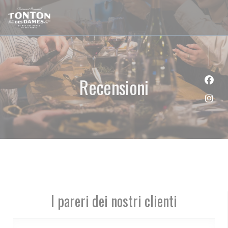
Personalizzazione delle tue scelte sui cookie
Recensioni
Face
Inst
I pareri dei nostri clienti