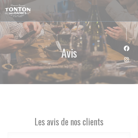
Personnalisation de vos choix en matière de cookies
Avis
Face
Inst
Les avis de nos clients