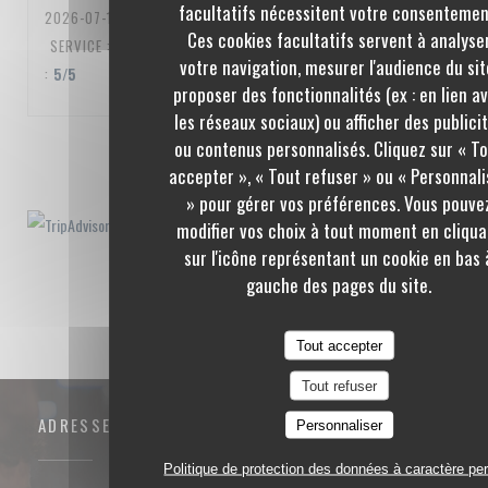
facultatifs nécessitent votre consentemen
2026-07-10
- 20:00 - COUVERTS 3
Ces cookies facultatifs servent à analyse
SERVICE
:
5
/5
AMBIANCE
:
5
/5
CUISINE
:
5
/5
QUALITÉ / PRIX
votre navigation, mesurer l'audience du sit
:
5
/5
proposer des fonctionnalités (ex : en lien a
les réseaux sociaux) ou afficher des publici
ou contenus personnalisés. Cliquez sur « T
1
2
3
accepter », « Tout refuser » ou « Personnali
» pour gérer vos préférences. Vous pouve
modifier vos choix à tout moment en cliqua
sur l'icône représentant un cookie en bas 
gauche des pages du site.
Tout accepter
Tout refuser
ADRESSE
Personnaliser
Politique de protection des données à caractère pe