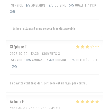
SERVICE
:
1
/5
AMBIANCE
:
2
/5
CUISINE
:
5
/5
QUALITÉ / PRIX
:
3
/5
Très bon restaurant mais serveur très désagréable
Stéphane
T
2026-07-30
- 12:30 - COUVERTS 3
SERVICE
:
3
/5
AMBIANCE
:
4
/5
CUISINE
:
3
/5
QUALITÉ / PRIX
:
3
/5
La bavette était trop dur . Le t bone est un régal par contre .
Antonin
P
2026-07-28
- 20:00 - COUVERTS 4