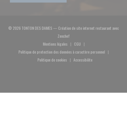
© 2026 TONTON DES DAMES — Création de site internet restaurant avec
((ouvre une nouvelle fenêtre))
Zenchef
Mentions légales
CGU
((ouvre une nouvelle fenêtre))
((ouvre une nouvelle fenêtre))
Politique de protection des données à caractère personnel
((ouvre une nouvelle fenêtre))
Politique de cookies
Accessibilite
((ouvre une nouvelle fenêtre))
((ouvre une nouvelle fenêtre))