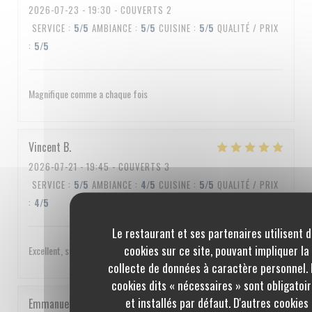
2026-07-23
- 19:30 - COUVERTS 2
SERVICE
:
5
/5
AMBIANCE
:
5
/5
CUISINE
:
5
/5
QUALITÉ / PRIX
:
5
/5
Magnifique comme a chaque fois
Vincent
B
2026-07-21
- 19:45 - COUVERTS 3
SERVICE
:
5
/5
AMBIANCE
:
4
/5
CUISINE
:
5
/5
QUALITÉ / PRIX
:
4
/5
Le restaurant et ses partenaires utilisent 
cookies sur ce site, pouvant impliquer la
Excellent, service impeccable, un peu cher quand même
collecte de données à caractère personnel. 
cookies dits « nécessaires » sont obligatoi
et installés par défaut. D'autres cookies
Emmanuel
C