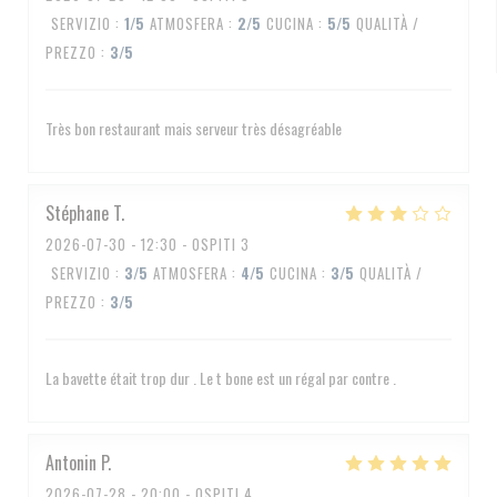
SERVIZIO
:
1
/5
ATMOSFERA
:
2
/5
CUCINA
:
5
/5
QUALITÀ /
PREZZO
:
3
/5
Très bon restaurant mais serveur très désagréable
Stéphane
T
2026-07-30
- 12:30 - OSPITI 3
SERVIZIO
:
3
/5
ATMOSFERA
:
4
/5
CUCINA
:
3
/5
QUALITÀ /
PREZZO
:
3
/5
La bavette était trop dur . Le t bone est un régal par contre .
Antonin
P
2026-07-28
- 20:00 - OSPITI 4