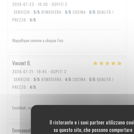
2026-07-23
- 19:30 - OSPITI 2
SERVIZIO
:
5
/5
ATMOSFERA
:
5
/5
CUCINA
:
5
/5
QUALITÀ /
PREZZO
:
5
/5
Magnifique comme a chaque fois
Vincent
B
2026-07-21
- 19:45 - OSPITI 3
SERVIZIO
:
5
/5
ATMOSFERA
:
4
/5
CUCINA
:
5
/5
QUALITÀ /
PREZZO
:
4
/5
Excellent, service impeccable, un peu cher quand même
Il ristorante e i suoi partner utilizzano coo
su questo sito, che possono comportare 
Emmanuel
C