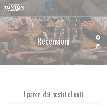
Personalizzazione delle tue scelte sui cookie
Recensioni
Face
Inst
I pareri dei nostri clienti