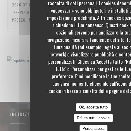
raccolta di dati personali. I cookies denom
2026-07-10
- 20:00 - OSPITI 3
«necessari» sono obbligatori e installati 
SERVIZIO
:
5
/5
ATMOSFERA
:
5
/5
CUCINA
:
5
/5
QUALITÀ /
impostazione predefinita. Altri cookies opzi
PREZZO
:
5
/5
richiedono il tuo consenso. Questi cooki
opzionali servono per analizzare la tua
navigazione, misurare l'audience del sito, fo
1
2
3
funzionalità (ad esempio, legate ai soci
network) o visualizzare pubblicità o conte
personalizzati. Clicca su 'Accetta tutto', 'Ri
tutto' o 'Personalizza' per gestire le tu
preferenze. Puoi modificare le tue scelte
qualsiasi momento cliccando sull'icona d
cookie in basso a sinistra delle pagine del s
Ok, accetta tutto
INDIRIZZO
Rifiuta tutti i cookie
Personalizza