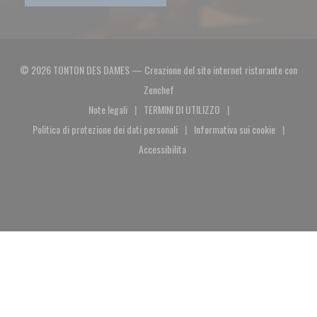
© 2026 TONTON DES DAMES — Creazione del sito internet ristorante con
((apre una nuova finestra))
Zenchef
Note legali
TERMINI DI UTILIZZO
((apre una nuova finestra))
((apre una nuova finestra))
Politica di protezione dei dati personali
Informativa sui cookie
((apre una nuova finestra))
((apre una nuova fin
Accessibilita
((apre una nuova finestra))