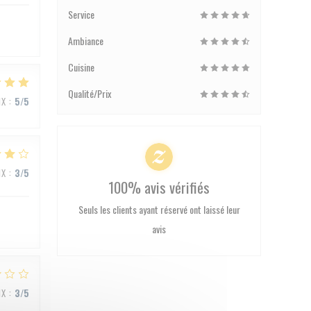
Service
Ambiance
Cuisine
Qualité/Prix
IX
:
5
/5
IX
:
3
/5
100% avis vérifiés
Seuls les clients ayant réservé ont laissé leur
avis
IX
:
3
/5