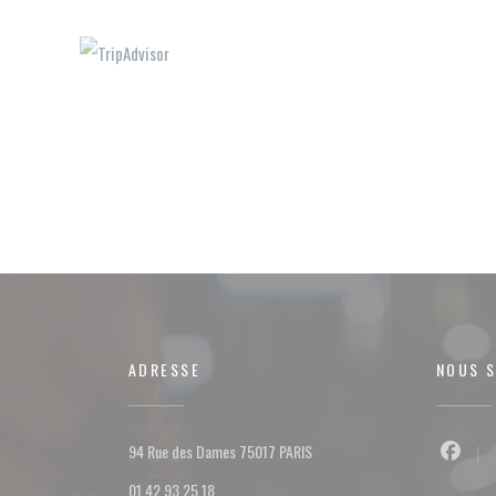
ADRESSE
NOUS S
((ouvre une nouvelle fenêtre))
94 Rue des Dames 75017 PARIS
Facebo
01 42 93 25 18