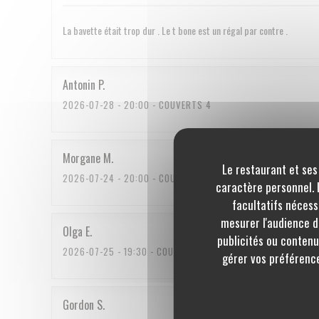
La bavette était trop dur . Le t bone est un régal par contre .
Antonin
P
2026-07-28
- 20:00 - COUVERTS 4
Morgane
M
Le restaurant et ses
2026-07-24
- 20:00 - COUVERTS 3
caractère personnel. L
facultatifs nécess
mesurer l'audience du
Olga
E
publicités ou contenu
2026-07-25
- 19:30 - COUVERTS 2
gérer vos préférence
Gordon
S