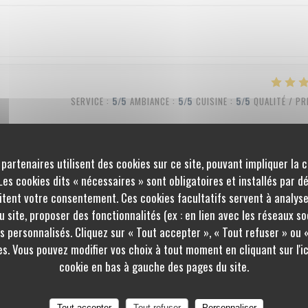
SERVICE
:
5
/5
AMBIANCE
:
5
/5
CUISINE
:
5
/5
QUALITÉ / PR
 partenaires utilisent des cookies sur ce site, pouvant impliquer la 
SERVICE
:
5
/5
AMBIANCE
:
5
/5
CUISINE
:
5
/5
QUALITÉ / PR
es cookies dits « nécessaires » sont obligatoires et installés par d
itent votre consentement. Ces cookies facultatifs servent à analyse
 site, proposer des fonctionnalités (ex : en lien avec les réseaux so
s personnalisés. Cliquez sur « Tout accepter », « Tout refuser » ou 
SERVICE
:
4
/5
AMBIANCE
:
4
/5
CUISINE
:
5
/5
QUALITÉ / PR
s. Vous pouvez modifier vos choix à tout moment en cliquant sur l'
cookie en bas à gauche des pages du site.
Tout accepter
Tout refuser
Personnaliser