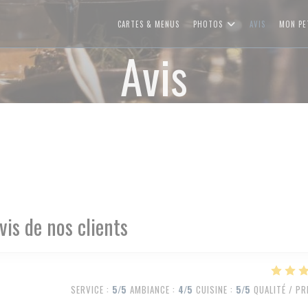
CARTES & MENUS
PHOTOS
AVIS
MON PE
Avis
vis de nos clients
SERVICE
:
5
/5
AMBIANCE
:
4
/5
CUISINE
:
5
/5
QUALITÉ / PR