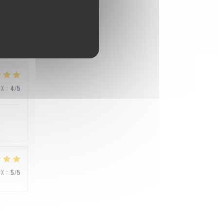
IX
:
5
/5
IX
:
4
/5
IX
:
5
/5