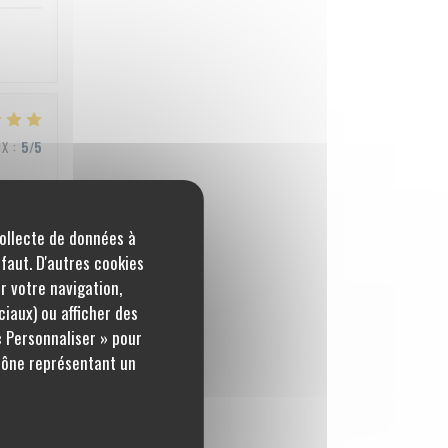
IX
:
5
/5
collecte de données à
IX
:
5
/5
éfaut. D'autres cookies
r votre navigation,
ciaux) ou afficher des
« Personnaliser » pour
IX
:
4
/5
icône représentant un