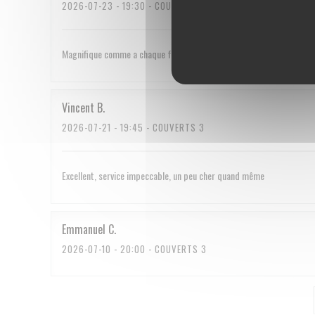
2026-07-23
- 19:30 - COUVERTS 2
Magnifique comme a chaque fois
Vincent
B
2026-07-21
- 19:45 - COUVERTS 3
Excellent, service impeccable, un peu cher quand même
Emmanuel
C
2026-07-10
- 20:00 - COUVERTS 3