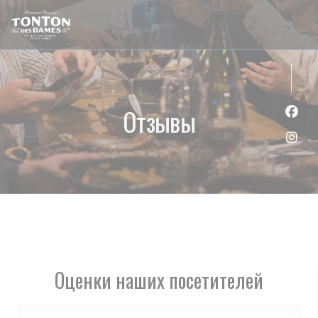
Панель управления cookies
Отзывы
Face
Inst
Оценки наших посетителей