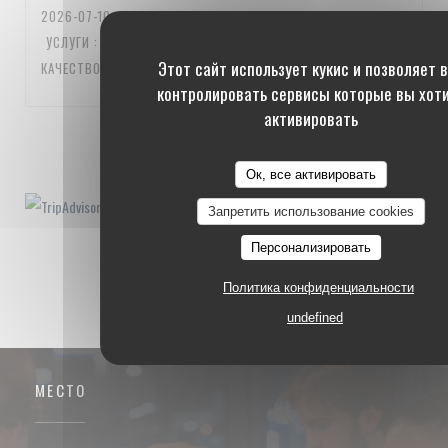
2026-07-10
- 20:00 - ГОСТИ 3
УСЛУГИ
:
5
/5
АТМОСФЕРА
:
5
/5
МЕНЮ
:
5
/5
ЦЕНА /
Этот сайт использует кукис и позволяет 
КАЧЕСТВО
:
5
/5
контролировать сервисы которые вы хот
активировать
1
2
3
Ок, все активировать
Запретить использование cookies
Персонализировать
Политика конфиденциальности
undefined
МЕСТО