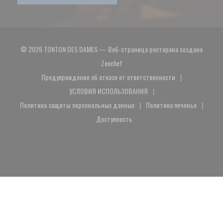
© 2026 TONTON DES DAMES — Веб-страница ресторана создана
((открывается в новом окне))
Zenchef
Предупреждение об отказе от ответственности
((открывается в новом окне))
УСЛОВИЯ ИСПОЛЬЗОВАНИЯ
((открывается в новом окне))
Политика защиты персональных данных
Политика печенье
((открывается в новом окне))
((открывается в 
Доступность
((открывается в новом окне))