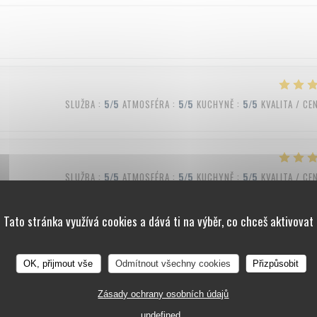
SLUŽBA
:
5
/5
ATMOSFÉRA
:
5
/5
KUCHYNĚ
:
5
/5
KVALITA / CE
SLUŽBA
:
5
/5
ATMOSFÉRA
:
5
/5
KUCHYNĚ
:
5
/5
KVALITA / CE
Tato stránka využívá cookies a dává ti na výběr, co chceš aktivovat
SLUŽBA
:
4
/5
ATMOSFÉRA
:
4
/5
KUCHYNĚ
:
5
/5
KVALITA / CE
OK, přijmout vše
Odmítnout všechny cookies
Přizpůsobit
Zásady ochrany osobních údajů
undefined