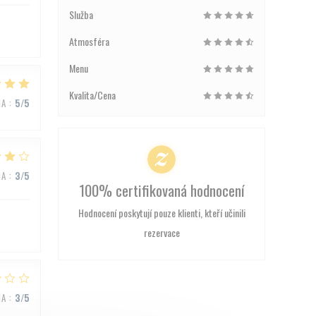
Služba
Atmosféra
Menu
Kvalita/Cena
NA
:
5
/5
NA
:
3
/5
100% certifikovaná hodnocení
Hodnocení poskytují pouze klienti, kteří učinili
rezervace
NA
:
3
/5