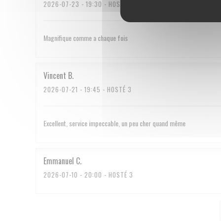
2026-07-23
- 19:30 - HOSTÉ 2
Magnifique comme a chaque fois
Vincent
B
2026-07-21
- 19:45 - HOSTÉ 3
Excellent, service impeccable, un peu cher quand même
Emmanuel
C
2026-07-10
- 20:00 - HOSTÉ 3