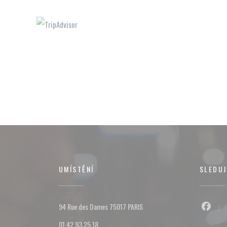
UMÍSTĚNÍ
SLEDUJ
((otevře se v novém okně))
94 Rue des Dames 75017 PARIS
Facebo
01 42 93 25 18