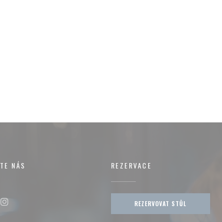
TE NÁS
REZERVACE
REZERVOVAT STŮL
ok ((otevře se v novém okně))
Instagram ((otevře se v novém okně))