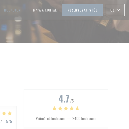
CS
HODNOCENÍ
MAPA A KONTAKT
REZERVOVAT STŮL
((OTEVŘE SE V NOVÉM OKNĚ))
Face
Inst
4.7
/5
Průměrné hodnocení —
2400 hodnoceni
NA
:
5
/5