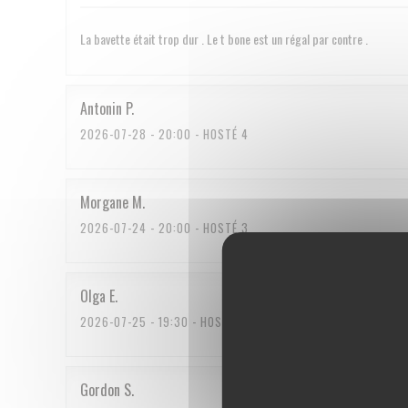
La bavette était trop dur . Le t bone est un régal par contre .
Antonin
P
2026-07-28
- 20:00 - HOSTÉ 4
Morgane
M
2026-07-24
- 20:00 - HOSTÉ 3
Olga
E
2026-07-25
- 19:30 - HOSTÉ 2
Gordon
S