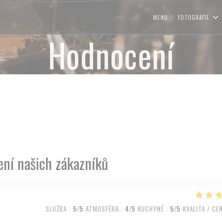
MENU
FOTOGRAFIE
Hodnocení
ní našich zákazníků
SLUŽBA
:
5
/5
ATMOSFÉRA
:
4
/5
KUCHYNĚ
:
5
/5
KVALITA / CE