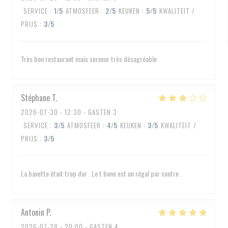
SERVICE
:
1
/5
ATMOSFEER
:
2
/5
KEUKEN
:
5
/5
KWALITEIT /
PRIJS
:
3
/5
Très bon restaurant mais serveur très désagréable
Stéphane
T
2026-07-30
- 12:30 - GASTEN 3
SERVICE
:
3
/5
ATMOSFEER
:
4
/5
KEUKEN
:
3
/5
KWALITEIT /
PRIJS
:
3
/5
La bavette était trop dur . Le t bone est un régal par contre .
Antonin
P
2026-07-28
- 20:00 - GASTEN 4