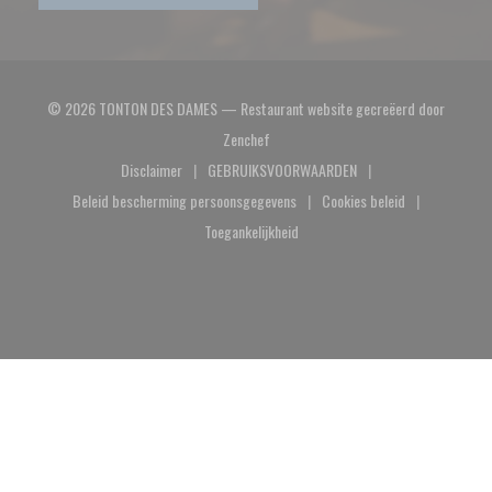
© 2026 TONTON DES DAMES — Restaurant website gecreëerd door
((opent in een nieuw venster))
Zenchef
Disclaimer
GEBRUIKSVOORWAARDEN
((opent in een nieuw venster))
((opent in een nieuw venster))
Beleid bescherming persoonsgegevens
Cookies beleid
((opent in een nieuw venster))
((opent in een nieuw
Toegankelijkheid
((opent in een nieuw venster))