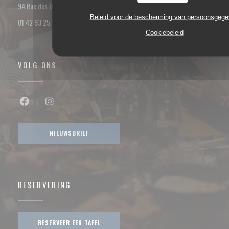
((opent in een nieuw venster))
94 Rue des Dames 75017 PARIS
Beleid voor de bescherming van persoonsgeg
01 42 93 25 18
Cookiebeleid
VOLG ONS
Facebook ((opent in een nieuw venster))
Instagram ((opent in een nieuw venster))
NIEUWSBRIEF
RESERVERING
RESERVEER EEN TAFEL