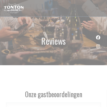
Cookies beheer paneel
Reviews
Face
Inst
Onze gastbeoordelingen