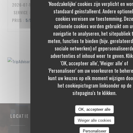
'Noodzakelijke' cookies zijn verplicht en wo
2026-07-10
- 20:00 - GASTEN 3
standaard geïnstalleerd. Andere optione
SERVICE
:
5
/5
ATMOSFEER
:
5
/5
KEUKEN
:
5
/5
KWALITEIT /
cookies vereisen uw toestemming. Dez
PRIJS
:
5
/5
optionele cookies worden gebruikt om u
navigatie te analyseren, het sitepubliek 
meten, functies te bieden (bijv. gerelateer
1
2
3
sociale netwerken) of gepersonaliseerd
advertenties of inhoud weer te geven. Klik
'OK, accepteer alle', 'Weiger alle' of
'Personaliseer' om uw voorkeuren te behere
kunt uw keuzes op elk moment wijzigen doo
het cookiepictogram linksonder op de
sitepagina's te klikken.
OK, accepteer alle
LOCATIE
Weiger alle cookies
Personaliseer