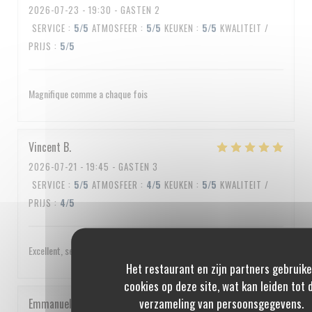
2026-07-23
- 19:30 - GASTEN 2
SERVICE
:
5
/5
ATMOSFEER
:
5
/5
KEUKEN
:
5
/5
KWALITEIT /
PRIJS
:
5
/5
Magnifique comme a chaque fois
Vincent
B
2026-07-21
- 19:45 - GASTEN 3
SERVICE
:
5
/5
ATMOSFEER
:
4
/5
KEUKEN
:
5
/5
KWALITEIT /
PRIJS
:
4
/5
Excellent, service impeccable, un peu cher quand même
Het restaurant en zijn partners gebruik
cookies op deze site, wat kan leiden tot 
verzameling van persoonsgegevens.
Emmanuel
C