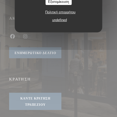
Εξατομίκευση
Πολιτική απορρήτου
ΑΚΟΛΟΥΘΉΣΤΕ ΜΑΣ
undefined
Facebook ((ανοίγει σε νέο παράθυρο))
Instagram ((ανοίγει σε νέο παράθυρο))
ΕΝΗΜΕΡΩΤΙΚΌ ΔΕΛΤΊΟ
ΚΡΆΤΗΣΗ
ΚΆΝΤΕ ΚΡΆΤΗΣΗ
ΤΡΑΠΕΖΙΟΎ