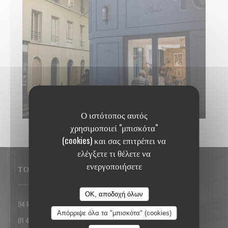
TONTON DES DAMES.JPG
Ο ιστότοπος αυτός
χρησιμοποιεί "μπισκότα"
(cookies) και σας επιτρέπει να
ελέγξετε τι θέλετε να
ενεργοποιήσετε
ΤΟΠΟΘΕΣΊΑ
OK, αποδοχή όλων
((ανοίγει σε νέο παράθυρο))
94 Rue des Dames 75017 PARIS
Απόρριψε όλα τα "μπισκότα" (cookies)
01 42 93 25 18