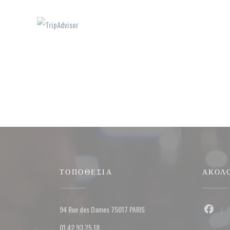
ΤΟΠΟΘΕΣΊΑ
ΑΚΟΛ
((ανοίγει σε νέο παράθυρο))
94 Rue des Dames 75017 PARIS
Faceb
01 42 93 25 18