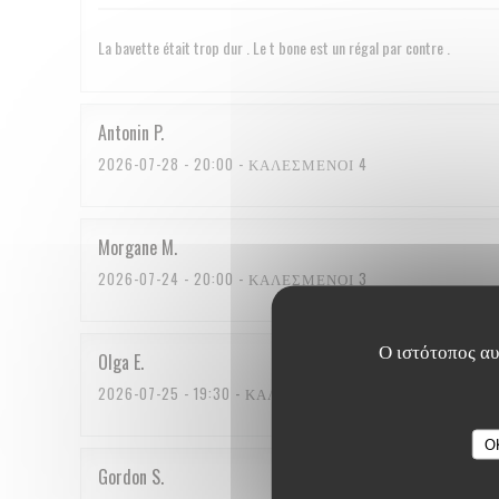
La bavette était trop dur . Le t bone est un régal par contre .
Antonin
P
2026-07-28
- 20:00 - ΚΑΛΕΣΜΈΝΟΙ 4
Morgane
M
2026-07-24
- 20:00 - ΚΑΛΕΣΜΈΝΟΙ 3
Ο ιστότοπος αυτ
Olga
E
2026-07-25
- 19:30 - ΚΑΛΕΣΜΈΝΟΙ 2
O
Gordon
S