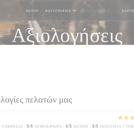
ΜΕΝΟΎ
ΦΩΤΟΓΡΑΦΊΕΣ
ΑΞΙΟΛΟΓΉΣΕΙΣ
ΧΆΡΤΗ
((ΑΝΟΊΓΕ
Αξιολογήσεις
λογίες πελατών μας
ΥΠΗΡΕΣΊΑ
:
5
/5
ΑΤΜΌΣΦΑΙΡΑ
:
4
/5
ΜΕΝΟΎ
:
5
/5
ΠΟΙΌΤΗΤΑ / ΤΙ