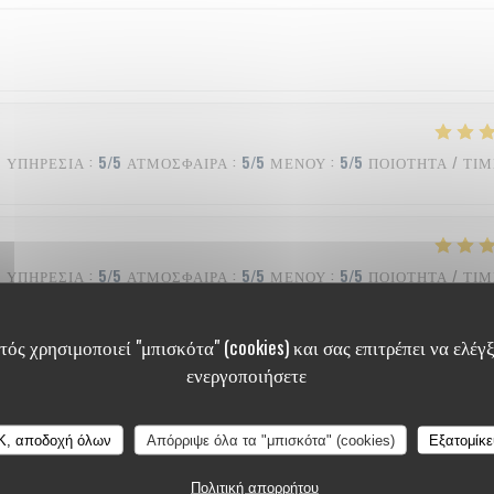
ΥΠΗΡΕΣΊΑ
:
5
/5
ΑΤΜΌΣΦΑΙΡΑ
:
5
/5
ΜΕΝΟΎ
:
5
/5
ΠΟΙΌΤΗΤΑ / ΤΙ
ΥΠΗΡΕΣΊΑ
:
5
/5
ΑΤΜΌΣΦΑΙΡΑ
:
5
/5
ΜΕΝΟΎ
:
5
/5
ΠΟΙΌΤΗΤΑ / ΤΙ
ός χρησιμοποιεί "μπισκότα" (cookies) και σας επιτρέπει να ελέγξ
ενεργοποιήσετε
ΥΠΗΡΕΣΊΑ
:
4
/5
ΑΤΜΌΣΦΑΙΡΑ
:
4
/5
ΜΕΝΟΎ
:
5
/5
ΠΟΙΌΤΗΤΑ / ΤΙ
K, αποδοχή όλων
Απόρριψε όλα τα "μπισκότα" (cookies)
Εξατομίκ
Πολιτική απορρήτου