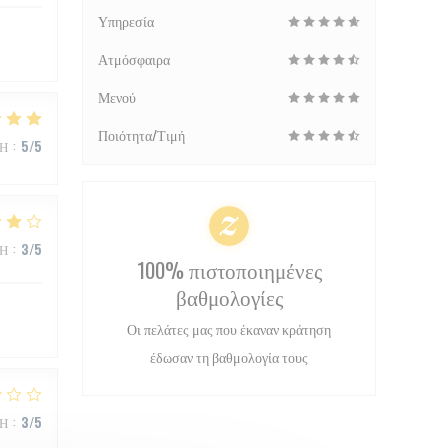
Υπηρεσία
Ατμόσφαιρα
Μενού
Ποιότητα/Τιμή
ΜΉ
:
5
/5
ΜΉ
:
3
/5
100% πιστοποιημένες
βαθμολογίες
Οι πελάτες μας που έκαναν κράτηση
έδωσαν τη βαθμολογία τους
ΜΉ
:
3
/5