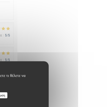
ΜΉ
:
5
/5
ΜΉ
:
5
/5
ετε τι θέλετε να
ΜΉ
:
4
/5
ευση