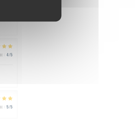
ΜΉ
:
5
/5
ΜΉ
:
4
/5
ΜΉ
:
5
/5