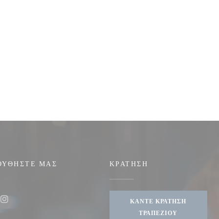
ΟΥΘΉΣΤΕ ΜΑΣ
ΚΡΆΤΗΣΗ
ΚΆΝΤΕ ΚΡΆΤΗΣΗ
ook ((ανοίγει σε νέο παράθυρο))
Instagram ((ανοίγει σε νέο παράθυρο))
ΤΡΑΠΕΖΙΟΎ