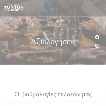
Πίνακας διαχείρισης "Μπισκότων" (Cookies)
Αξιολογήσεις
Face
Inst
Οι βαθμολογίες πελατών μας