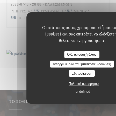
2026-07-10
- 20:00 - ΚΑΛΕΣΜΈΝΟΙ 3
ΥΠΗΡΕΣΊΑ
:
5
/5
ΑΤΜΌΣΦΑΙΡΑ
:
5
/5
ΜΕΝΟΎ
:
5
/5
ΠΟΙΌΤΗΤΑ / ΤΙΜΉ
:
5
/5
Ο ιστότοπος αυτός χρησιμοποιεί "μπισκό
(cookies) και σας επιτρέπει να ελέγξετε 
1
2
3
θέλετε να ενεργοποιήσετε
OK, αποδοχή όλων
Απόρριψε όλα τα "μπισκότα" (cookies)
Εξατομίκευση
Πολιτική απορρήτου
undefined
ΤΟΠΟΘΕΣΊΑ