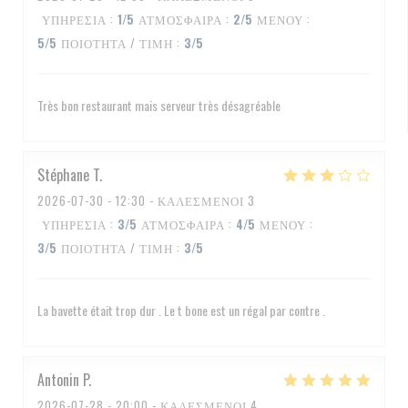
ΥΠΗΡΕΣΊΑ
:
1
/5
ΑΤΜΌΣΦΑΙΡΑ
:
2
/5
ΜΕΝΟΎ
:
5
/5
ΠΟΙΌΤΗΤΑ / ΤΙΜΉ
:
3
/5
Très bon restaurant mais serveur très désagréable
Stéphane
T
2026-07-30
- 12:30 - ΚΑΛΕΣΜΈΝΟΙ 3
ΥΠΗΡΕΣΊΑ
:
3
/5
ΑΤΜΌΣΦΑΙΡΑ
:
4
/5
ΜΕΝΟΎ
:
3
/5
ΠΟΙΌΤΗΤΑ / ΤΙΜΉ
:
3
/5
La bavette était trop dur . Le t bone est un régal par contre .
Antonin
P
2026-07-28
- 20:00 - ΚΑΛΕΣΜΈΝΟΙ 4