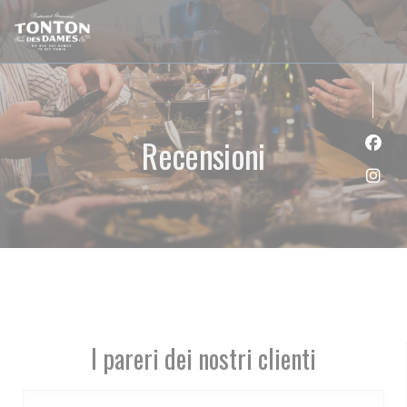
Personalizzazione delle tue scelte sui cookie
Recensioni
Face
Inst
I pareri dei nostri clienti