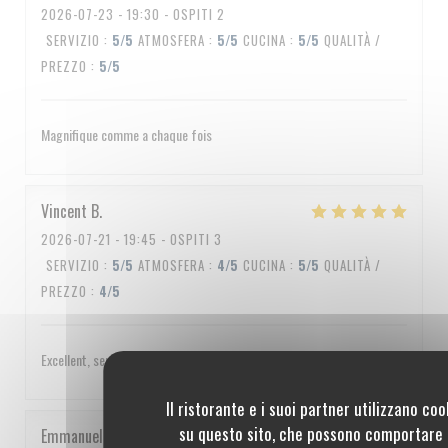
2026-07-23
- 19:30 - OSPITI 2
SERVIZIO
:
5
/5
ATMOSFERA
:
5
/5
CUCINA
:
5
/5
QUALITÀ /
PREZZO
:
5
/5
Magnifique comme a chaque fois
Vincent
B
2026-07-21
- 19:45 - OSPITI 3
SERVIZIO
:
5
/5
ATMOSFERA
:
4
/5
CUCINA
:
5
/5
QUALITÀ /
PREZZO
:
4
/5
Excellent, service impeccable, un peu cher quand même
Il ristorante e i suoi partner utilizzano coo
su questo sito, che possono comportare 
Emmanuel
C