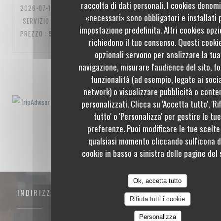
raccolta di dati personali. I cookies denom
2026-07-10
- 20:00 - OSPITI 3
«necessari» sono obbligatori e installati 
SERVIZIO
:
5
/5
ATMOSFERA
:
5
/5
CUCINA
:
5
/5
QUALITÀ /
impostazione predefinita. Altri cookies opzi
PREZZO
:
5
/5
richiedono il tuo consenso. Questi cooki
opzionali servono per analizzare la tua
navigazione, misurare l'audience del sito, fo
1
2
3
funzionalità (ad esempio, legate ai soci
network) o visualizzare pubblicità o conte
personalizzati. Clicca su 'Accetta tutto', 'Ri
tutto' o 'Personalizza' per gestire le tu
preferenze. Puoi modificare le tue scelte
qualsiasi momento cliccando sull'icona d
cookie in basso a sinistra delle pagine del s
Ok, accetta tutto
INDIRIZZO
Rifiuta tutti i cookie
Personalizza