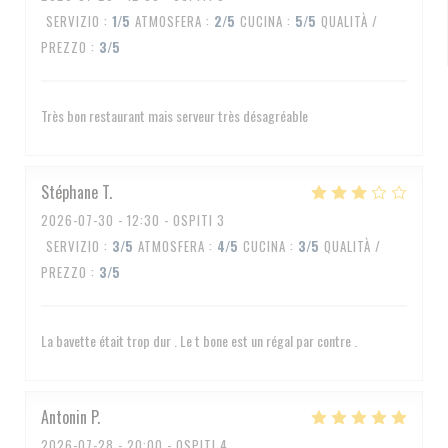
SERVIZIO
:
1
/5
ATMOSFERA
:
2
/5
CUCINA
:
5
/5
QUALITÀ /
PREZZO
:
3
/5
Très bon restaurant mais serveur très désagréable
Stéphane
T
2026-07-30
- 12:30 - OSPITI 3
SERVIZIO
:
3
/5
ATMOSFERA
:
4
/5
CUCINA
:
3
/5
QUALITÀ /
PREZZO
:
3
/5
La bavette était trop dur . Le t bone est un régal par contre .
Antonin
P
2026-07-28
- 20:00 - OSPITI 4