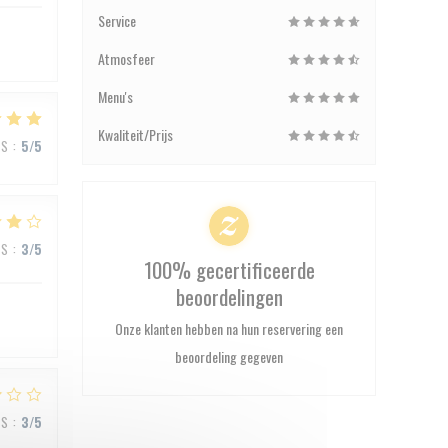
Service
Atmosfeer
Menu's
Kwaliteit/Prijs
JS
:
5
/5
JS
:
3
/5
100% gecertificeerde
beoordelingen
Onze klanten hebben na hun reservering een
beoordeling gegeven
JS
:
3
/5