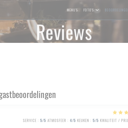
MENU'S
FOTO'S
BEOORDELINGE
Reviews
gastbeoordelingen
SERVICE
:
5
/5
ATMOSFEER
:
4
/5
KEUKEN
:
5
/5
KWALITEIT / PRI