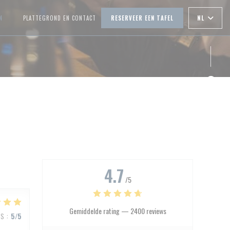
NL
N
PLATTEGROND EN CONTACT
RESERVEER EEN TAFEL
((OPENT IN EEN NIEUW VENSTER))
Face
Inst
4.7
/5
Gemiddelde rating —
2400 reviews
JS
:
5
/5