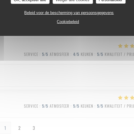
SERVICE
:
5
/5
ATMOSFEER
:
5
/5
KEUKEN
:
5
/5
KWALITEIT / PRI
Beleid voor de bescherming van persoonsgegevens
Cookiebeleid
SERVICE
:
5
/5
ATMOSFEER
:
4
/5
KEUKEN
:
5
/5
KWALITEIT / PRI
SERVICE
:
5
/5
ATMOSFEER
:
5
/5
KEUKEN
:
5
/5
KWALITEIT / PRI
1
2
3