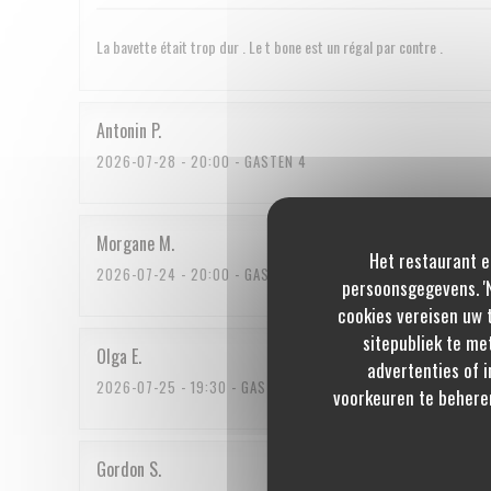
La bavette était trop dur . Le t bone est un régal par contre .
Antonin
P
2026-07-28
- 20:00 - GASTEN 4
Morgane
M
Het restaurant e
2026-07-24
- 20:00 - GASTEN 3
persoonsgegevens. 'N
cookies vereisen uw 
sitepubliek te me
Olga
E
advertenties of i
2026-07-25
- 19:30 - GASTEN 2
voorkeuren te behere
Gordon
S