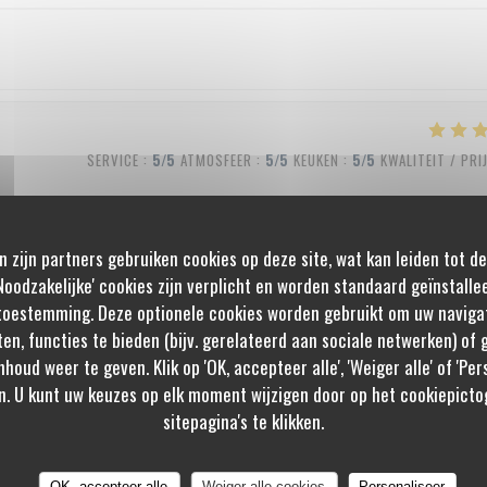
SERVICE
:
5
/5
ATMOSFEER
:
5
/5
KEUKEN
:
5
/5
KWALITEIT / PRI
n zijn partners gebruiken cookies op deze site, wat kan leiden tot d
SERVICE
:
5
/5
ATMOSFEER
:
5
/5
KEUKEN
:
5
/5
KWALITEIT / PRI
oodzakelijke' cookies zijn verplicht en worden standaard geïnstalle
toestemming. Deze optionele cookies worden gebruikt om uw navigat
ten, functies te bieden (bijv. gerelateerd aan sociale netwerken) of
nhoud weer te geven. Klik op 'OK, accepteer alle', 'Weiger alle' of 'Pe
SERVICE
:
4
/5
ATMOSFEER
:
4
/5
KEUKEN
:
5
/5
KWALITEIT / PRI
n. U kunt uw keuzes op elk moment wijzigen door op het cookiepicto
sitepagina's te klikken.
OK, accepteer alle
Weiger alle cookies
Personaliseer