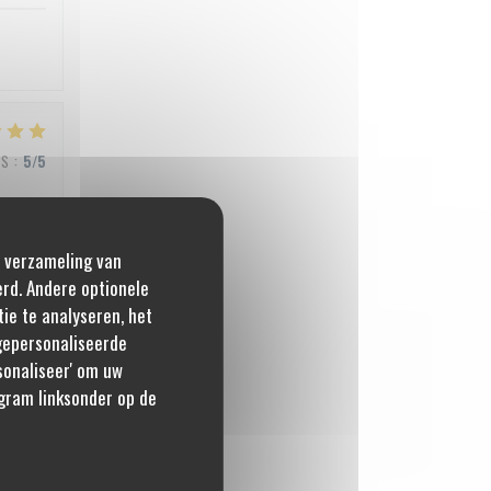
JS
:
5
/5
e verzameling van
JS
:
5
/5
erd. Andere optionele
ie te analyseren, het
 gepersonaliseerde
rsonaliseer' om uw
JS
:
4
/5
gram linksonder op de