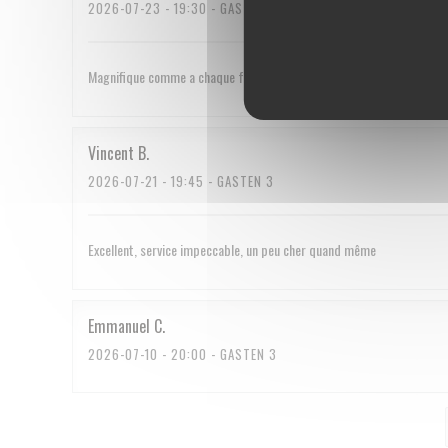
2026-07-23
- 19:30 - GASTEN 2
Magnifique comme a chaque fois
Vincent
B
2026-07-21
- 19:45 - GASTEN 3
Excellent, service impeccable, un peu cher quand même
Emmanuel
C
2026-07-10
- 20:00 - GASTEN 3