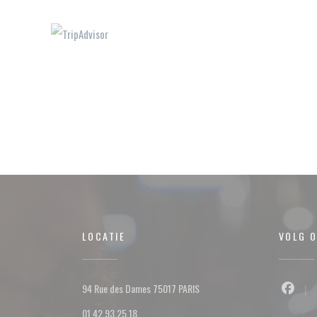
LOCATIE
VOLG 
((opent in een nieuw venster))
94 Rue des Dames 75017 PARIS
Facebo
01 42 93 25 18