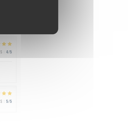
JS
:
5
/5
JS
:
4
/5
JS
:
5
/5