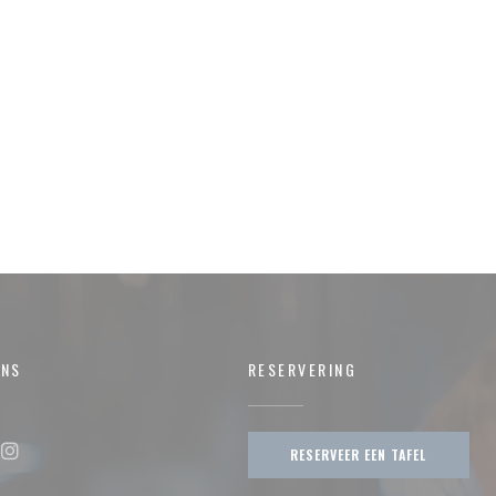
ONS
RESERVERING
RESERVEER EEN TAFEL
ok ((opent in een nieuw venster))
Instagram ((opent in een nieuw venster))