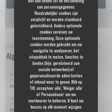
wat kan leiden tot de verzameling
van persoonsgegevens.
'Noodzakelijke' cookies zijn
verplicht en worden standaard
geïnstalleerd. Andere optionele
cookies vereisen uw
toestemming. Deze optionele
cookies worden gebruikt om uw
TONTON DES DAMES
BISTROT RESTAURANT
PARIS
navigatie te analyseren, het
Algemene informatie
sitepubliek te meten, functies te
bieden (bijv. gerelateerd aan
sociale netwerken) of
KEUKEN
gepersonaliseerde advertenties
of inhoud weer te geven. Klik op
Produits de saison, Eigengemaakt, vers product, Traditioneel Frans
'OK, accepteer alle', 'Weiger alle'
of 'Personaliseer' om uw
SOORT BEDRIJF
voorkeuren te beheren. U kunt uw
keuzes op elk moment wijzigen
Bistrot Restaurant, Meat bar