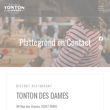
Cookies beheer paneel
Plattegrond en Contact
Face
Inst
BISTROT RESTAURANT
TONTON DES DAMES
((opent in een nieuw venster))
94 Rue des Dames 75017 PARIS