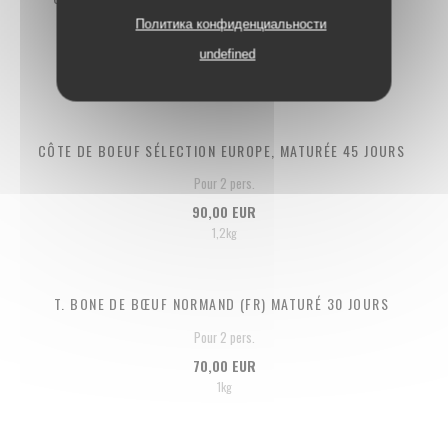
Политика конфиденциальности
Pour 2 pers.
undefined
100,00 EUR
1,2kg
CÔTE DE BOEUF SÉLECTION EUROPE, MATURÉE 45 JOURS
Pour 2 pers.
90,00 EUR
1,2kg
T. BONE DE BŒUF NORMAND (FR) MATURÉ 30 JOURS
Pour 2 pers.
70,00 EUR
1kg