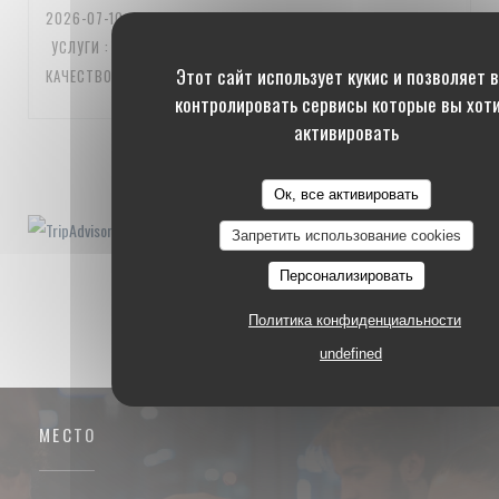
2026-07-10
- 20:00 - ГОСТИ 3
УСЛУГИ
:
5
/5
АТМОСФЕРА
:
5
/5
МЕНЮ
:
5
/5
ЦЕНА /
Этот сайт использует кукис и позволяет 
КАЧЕСТВО
:
5
/5
контролировать сервисы которые вы хот
активировать
1
2
3
Ок, все активировать
Запретить использование cookies
Персонализировать
Политика конфиденциальности
undefined
МЕСТО