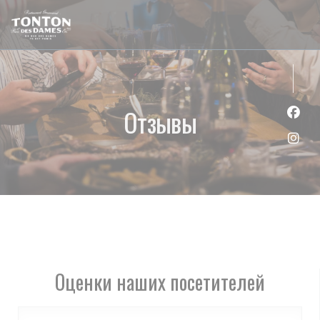
Панель управления cookies
Отзывы
Face
Inst
Оценки наших посетителей