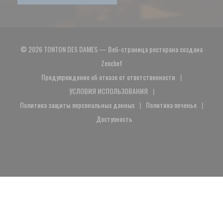
© 2026 TONTON DES DAMES — Веб-страница ресторана создана
((открывается в новом окне))
Zenchef
Предупреждение об отказе от ответственности
((открывается в новом окне))
УСЛОВИЯ ИСПОЛЬЗОВАНИЯ
((открывается в новом окне))
Политика защиты персональных данных
Политика печенье
((открывается в новом окне))
((открывается в 
Доступность
((открывается в новом окне))