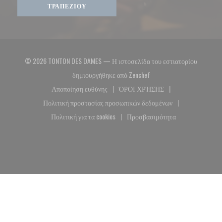
ΤΡΑΠΕΖΙΟΎ
© 2026 TONTON DES DAMES — Η ιστοσελίδα του εστιατορίου
((ανοίγει σε νέο παράθυρο
δημιουργήθηκε από
Zenchef
Αποποίηση ευθύνης
ΌΡΟΙ ΧΡΉΣΗΣ
((ανοίγει σε νέο παράθυρο))
((ανοίγει σε νέο παράθυρο)
Πολιτική προστασίας προσωπικών δεδομένων
((ανοίγει σε νέο παράθυρο))
Πολιτική για τα cookies
Προσβασιμότητα
((ανοίγει σε νέο παράθυρο))
((ανοίγει σε νέο παράθυρο