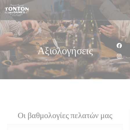
Πίνακας διαχείρισης "Μπισκότων" (Cookies)
Αξιολογήσεις
Face
Inst
Οι βαθμολογίες πελατών μας