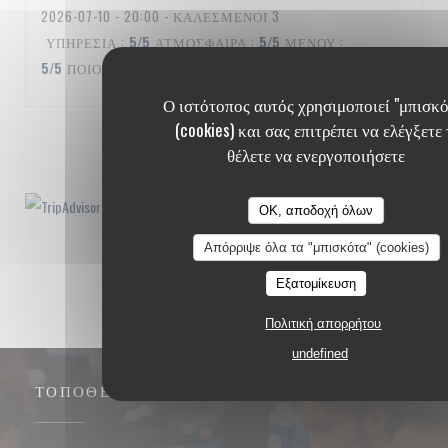
2026-07-10
- 20:00 - ΚΑΛΕΣΜΈΝΟΙ 3
ΥΠΗΡΕΣΊΑ
:
5
/5
ΑΤΜΌΣΦΑΙΡΑ
:
5
/5
ΜΕΝΟΎ
:
5
/5
ΠΟΙΌΤΗΤΑ / ΤΙΜΉ
:
5
/5
Ο ιστότοπος αυτός χρησιμοποιεί "μπισκό
(cookies) και σας επιτρέπει να ελέγξετε 
1
2
3
θέλετε να ενεργοποιήσετε
OK, αποδοχή όλων
Απόρριψε όλα τα "μπισκότα" (cookies)
Εξατομίκευση
Πολιτική απορρήτου
undefined
ΤΟΠΟΘΕΣΊΑ