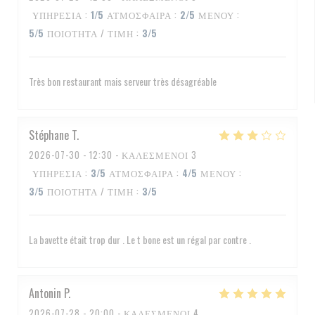
ΥΠΗΡΕΣΊΑ
:
1
/5
ΑΤΜΌΣΦΑΙΡΑ
:
2
/5
ΜΕΝΟΎ
:
5
/5
ΠΟΙΌΤΗΤΑ / ΤΙΜΉ
:
3
/5
Très bon restaurant mais serveur très désagréable
Stéphane
T
2026-07-30
- 12:30 - ΚΑΛΕΣΜΈΝΟΙ 3
ΥΠΗΡΕΣΊΑ
:
3
/5
ΑΤΜΌΣΦΑΙΡΑ
:
4
/5
ΜΕΝΟΎ
:
3
/5
ΠΟΙΌΤΗΤΑ / ΤΙΜΉ
:
3
/5
La bavette était trop dur . Le t bone est un régal par contre .
Antonin
P
2026-07-28
- 20:00 - ΚΑΛΕΣΜΈΝΟΙ 4