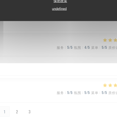
保密政策
服务
:
5
/5
氛围
:
5
/5
菜单
:
5
/5
质价
undefined
服务
:
5
/5
氛围
:
4
/5
菜单
:
5
/5
质价
服务
:
5
/5
氛围
:
5
/5
菜单
:
5
/5
质价
1
2
3