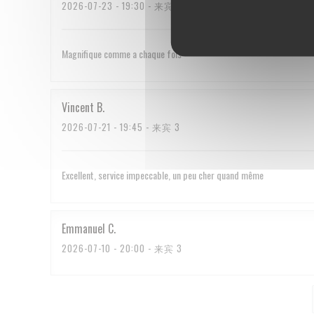
2026-07-23
- 19:30 - 来宾 2
Magnifique comme a chaque fois
Vincent
B
2026-07-21
- 19:45 - 来宾 3
Excellent, service impeccable, un peu cher quand même
Emmanuel
C
2026-07-10
- 20:00 - 来宾 3