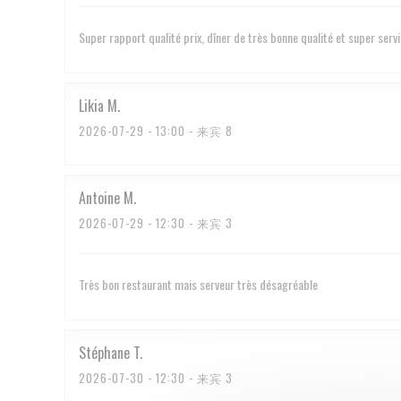
Super rapport qualité prix, dîner de très bonne qualité et super serv
Likia
M
2026-07-29
- 13:00 - 来宾 8
Antoine
M
2026-07-29
- 12:30 - 来宾 3
Très bon restaurant mais serveur très désagréable
Stéphane
T
2026-07-30
- 12:30 - 来宾 3