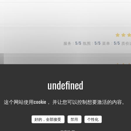
服务
:
5
/5
氛围
:
5
/5
菜单
:
5
/5
质价
服务
:
5
/5
氛围
:
5
/5
菜单
:
5
/5
质价
这个网站使用cookie， 并让您可以控制想要激活的内容。
服务
:
4
/5
氛围
:
4
/5
菜单
:
5
/5
质价
好的，全部接受
禁用
个性化