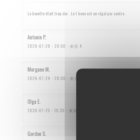
La bavette était trop dur . Le t bone est un régal par contre .
Antonin
P
2026-07-28
- 20:00 - 来宾 4
Morgane
M
2026-07-24
- 20:00 - 来宾 3
Olga
E
2026-07-25
- 19:30 - 来宾 2
Gordon
S