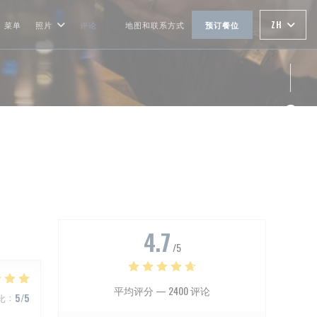
ZH
菜单
照片
评论
地图和联系方式
预订餐位
((在新窗口中打开))
Fac
Ins
4.7
/5
平均评分 —
2400 评论
比
:
5
/5