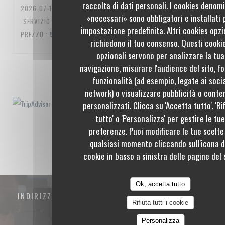
raccolta di dati personali. I cookies denom
2026-07-10
- 20:00 - OSPITI 3
«necessari» sono obbligatori e installati 
SERVIZIO
:
5
/5
ATMOSFERA
:
5
/5
CUCINA
:
5
/5
QUALITÀ /
impostazione predefinita. Altri cookies opzi
PREZZO
:
5
/5
richiedono il tuo consenso. Questi cooki
opzionali servono per analizzare la tua
navigazione, misurare l'audience del sito, fo
1
2
3
funzionalità (ad esempio, legate ai soci
network) o visualizzare pubblicità o conte
personalizzati. Clicca su 'Accetta tutto', 'Ri
tutto' o 'Personalizza' per gestire le tu
preferenze. Puoi modificare le tue scelte
qualsiasi momento cliccando sull'icona d
cookie in basso a sinistra delle pagine del s
Ok, accetta tutto
INDIRIZZO
Rifiuta tutti i cookie
Personalizza