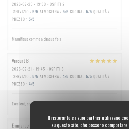
2026-07-23
- 19:30 - OSPITI 2
SERVIZIO
:
5
/5
ATMOSFERA
:
5
/5
CUCINA
:
5
/5
QUALITÀ /
PREZZO
:
5
/5
Magnifique comme a chaque fois
Vincent
B
2026-07-21
- 19:45 - OSPITI 3
SERVIZIO
:
5
/5
ATMOSFERA
:
4
/5
CUCINA
:
5
/5
QUALITÀ /
PREZZO
:
4
/5
Excellent, service impeccable, un peu cher quand même
Il ristorante e i suoi partner utilizzano coo
su questo sito, che possono comportare 
Emmanuel
C