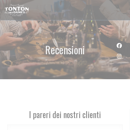
Personalizzazione delle tue scelte sui cookie
Recensioni
Face
Inst
I pareri dei nostri clienti