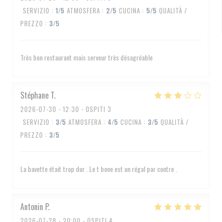
SERVIZIO
:
1
/5
ATMOSFERA
:
2
/5
CUCINA
:
5
/5
QUALITÀ /
PREZZO
:
3
/5
Très bon restaurant mais serveur très désagréable
Stéphane
T
2026-07-30
- 12:30 - OSPITI 3
SERVIZIO
:
3
/5
ATMOSFERA
:
4
/5
CUCINA
:
3
/5
QUALITÀ /
PREZZO
:
3
/5
La bavette était trop dur . Le t bone est un régal par contre .
Antonin
P
2026-07-28
- 20:00 - OSPITI 4