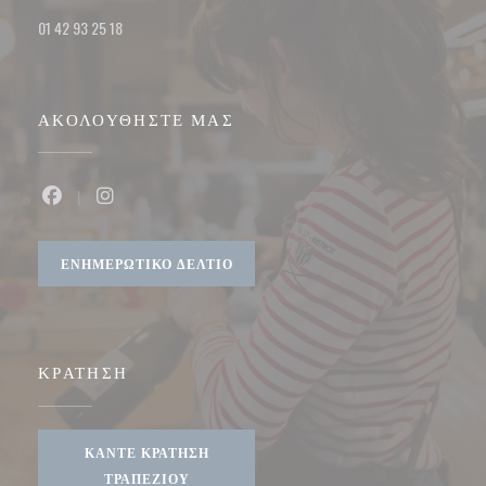
01 42 93 25 18
ΑΚΟΛΟΥΘΉΣΤΕ ΜΑΣ
Facebook ((ανοίγει σε νέο παράθυρο))
Instagram ((ανοίγει σε νέο παράθυρο))
ΕΝΗΜΕΡΩΤΙΚΌ ΔΕΛΤΊΟ
ΚΡΆΤΗΣΗ
ΚΆΝΤΕ ΚΡΆΤΗΣΗ
ΤΡΑΠΕΖΙΟΎ