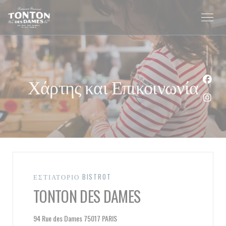
Πίνακας διαχείρισης "Μπισκότων" (Cookies)
Χάρτης και Επικοινωνία
Face
Inst
ΕΣΤΙΑΤΌΡΙΟ BISTROT
TONTON DES DAMES
((ανοίγει σε νέο παράθυρο))
94 Rue des Dames 75017 PARIS