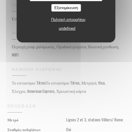
ΤΎΠΟΣ ΕΠΙΧΕΊΡΗΣΗΣ
Εξατομίκευση
Εστιατόριο Bistrot, Κρέας κρέατος
Πολιτική απορρήτου
undefined
ΥΠΗΡΕΣΊΕΣ
Περιοχή μπαρ χαλάρωσης, Ομαδικά γεύματα, Ιδιωτική μίσθωση,
WIFI
ΜΈΘΟΔΟΙ ΠΛΗΡΩΜΉΣ
Το εστιατόριο TitresΤο εστιατόριο Titres, Μετρητά, Visa,
Έλεγχοι, American Express, Χρεωστική κάρτα
ΠΡΌΣΒΑΣΗ
Lignes 2 et 3, stations Villiers/ Rome
Μετρό
Oui
Σταθμός ποδηλάτων