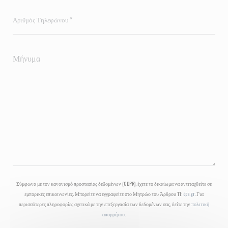
Σύμφωνα με τον κανονισμό προστασίας δεδομένων (GDPR), έχετε το δικαίωμα να αντιταχθείτε σε
εμπορικές επικοινωνίες. Μπορείτε να εγγραφείτε στο Μητρώο του Άρθρου 11:
dpa.gr
. Για
περισσότερες πληροφορίες σχετικά με την επεξεργασία των δεδομένων σας, δείτε την
πολιτική
απορρήτου
.