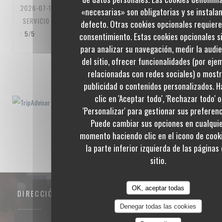
2026-07-10
- 20:00 - INVITADOS 3
«necesarias» son obligatorias y se instala
SERVICIO
:
5
/5
AMBIENTE
:
5
/5
MENÚ
:
5
/5
CALIDAD / PRECIO
defecto. Otras cookies opcionales requier
:
5
/5
consentimiento. Estas cookies opcionales s
para analizar su navegación, medir la audi
del sitio, ofrecer funcionalidades (por eje
1
2
3
relacionadas con redes sociales) o most
publicidad o contenidos personalizados. 
clic en 'Aceptar todo', 'Rechazar todo' o
'Personalizar' para gestionar sus preferenc
Puede cambiar sus opciones en cualqui
momento haciendo clic en el icono de cook
la parte inferior izquierda de las páginas 
sitio.
OK, aceptar todas
DIRECCIÓN
Denegar todas las cookies