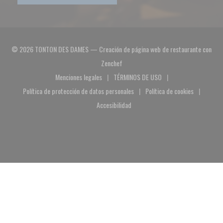
© 2026 TONTON DES DAMES — Creación de página web de restaurante con
((abre en una nueva ventana))
Zenchef
Menciones legales
TÉRMINOS DE USO
((abre en una nueva ventana))
((abre en una nueva ventana))
Política de protección de datos personales
Política de cookies
((abre en una nueva ventana))
((abre en una nuev
Accesibilidad
((abre en una nueva ventana))