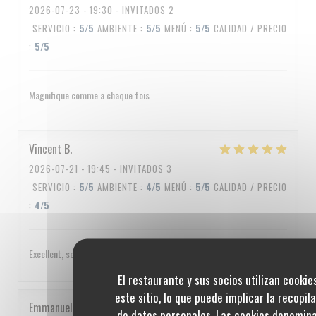
2026-07-23
- 19:30 - INVITADOS 2
SERVICIO
:
5
/5
AMBIENTE
:
5
/5
MENÚ
:
5
/5
CALIDAD / PRECIO
:
5
/5
Magnifique comme a chaque fois
Vincent
B
2026-07-21
- 19:45 - INVITADOS 3
SERVICIO
:
5
/5
AMBIENTE
:
4
/5
MENÚ
:
5
/5
CALIDAD / PRECIO
:
4
/5
Excellent, service impeccable, un peu cher quand même
El restaurante y sus socios utilizan cookie
este sitio, lo que puede implicar la recopil
Emmanuel
C
de datos personales. Las cookies denomin