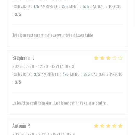
SERVICIO
:
1
/5
AMBIENTE
:
2
/5
MENÚ
:
5
/5
CALIDAD / PRECIO
:
3
/5
Très bon restaurant mais serveur très désagréable
Stéphane
T
2026-07-30
- 12:30 - INVITADOS 3
SERVICIO
:
3
/5
AMBIENTE
:
4
/5
MENÚ
:
3
/5
CALIDAD / PRECIO
:
3
/5
La bavette était trop dur . Le t bone est un régal par contre .
Antonin
P
2026-07-28
- 20:00 - INVITADOS 4